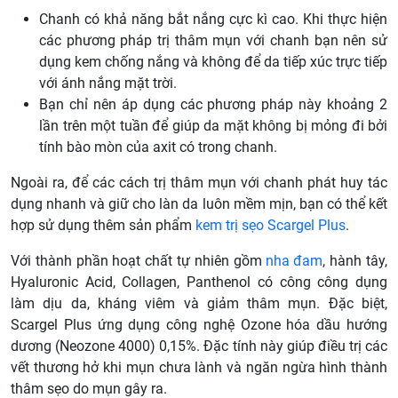
Chanh có khả năng bắt nắng cực kì cao. Khi thực hiện
các phương pháp trị thâm mụn với chanh bạn nên sử
dụng kem chống nắng và không để da tiếp xúc trực tiếp
với ánh nắng mặt trời.
Bạn chỉ nên áp dụng các phương pháp này khoảng 2
lần trên một tuần để giúp da mặt không bị mỏng đi bởi
tính bào mòn của axit có trong chanh.
Ngoài ra, để các cách trị thâm mụn với chanh phát huy tác
dụng nhanh và giữ cho làn da luôn mềm mịn, bạn có thể kết
hợp sử dụng thêm sản phẩm
kem trị sẹo Scargel Plus
.
Với thành phần hoạt chất tự nhiên gồm
nha đam
, hành tây,
Hyaluronic Acid, Collagen, Panthenol có công công dụng
làm dịu da, kháng viêm và giảm thâm mụn. Đặc biệt,
Scargel Plus ứng dụng công nghệ Ozone hóa dầu hướng
dương (Neozone 4000) 0,15%. Đặc tính này giúp điều trị các
vết thương hở khi mụn chưa lành và ngăn ngừa hình thành
thâm sẹo do mụn gây ra.