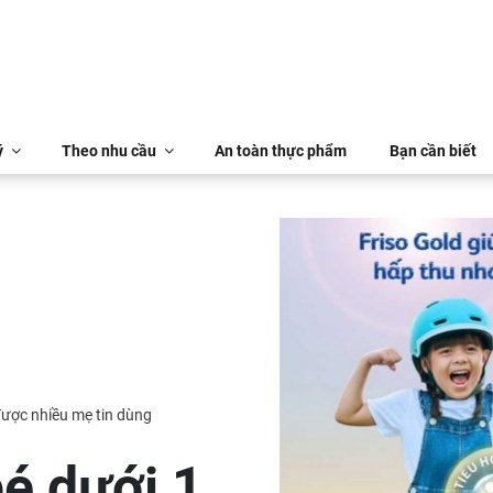
ý
Theo nhu cầu
An toàn thực phẩm
Bạn cần biết
 được nhiều mẹ tin dùng
bé dưới 1