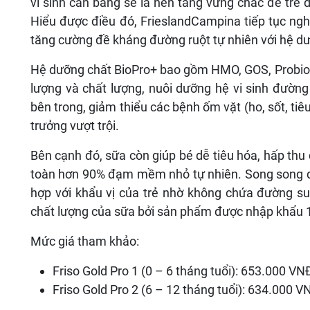
vi sinh cân bằng sẽ là nền tảng vững chắc để trẻ d
Hiểu được điều đó, FrieslandCampina tiếp tục nghiê
tăng cường đề kháng đường ruột tự nhiên với hệ d
Hệ dưỡng chất BioPro+ bao gồm HMO, GOS, Probiotic
lượng và chất lượng, nuôi dưỡng hệ vi sinh đường
bên trong, giảm thiểu các bệnh ốm vặt (ho, sốt, tiêu
trưởng vượt trội.
Bên cạnh đó, sữa còn giúp bé dễ tiêu hóa, hấp thu d
toàn hơn 90% đạm mềm nhỏ tự nhiên. Song song đó 
hợp với khẩu vị của trẻ nhờ không chứa đường su
chất lượng của sữa bởi sản phẩm được nhập khẩu 
Mức giá tham khảo:
Friso Gold Pro 1 (0 – 6 tháng tuổi): 653.000 VN
Friso Gold Pro 2 (6 – 12 tháng tuổi): 634.000 