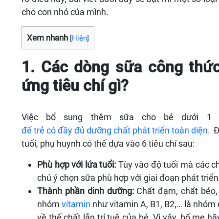
cho con nhỏ của mình.
Xem nhanh
[
Hiện
]
1. Các dòng sữa công thức
ứng tiêu chí gì?
Việc bổ sung thêm sữa cho bé dưới 1 t
để trẻ có đầy đủ dưỡng chất phát triển toàn diện
. 
tuổi, phụ huynh có thể dựa vào 6 tiêu chí sau:
Phù hợp với lứa tuổi:
Tùy vào độ tuổi mà các c
chú ý chọn sữa phù hợp với giai đoạn phát triể
Thành phần dinh dưỡng:
Chất đạm, chất béo,
nhóm
vitamin
như vitamin A, B1, B2,… là nhóm 
về thể chất lẫn trí tuệ của bé. Vì vậy, bố mẹ 