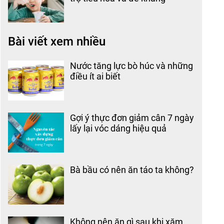
Bài viết xem nhiều
Nước tăng lực bò húc và những
điều ít ai biết
Gợi ý thực đơn giảm cân 7 ngày
lấy lại vóc dáng hiệu quả
Bà bầu có nên ăn táo ta không?
Không nên ăn gì sau khi xăm