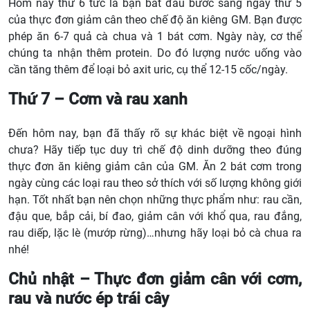
Hôm nay thứ 6 tức là bạn bắt đầu bước sang ngày thứ 5
của thực đơn giảm cân theo chế độ ăn kiêng GM. Bạn được
phép ăn 6-7 quả cà chua và 1 bát cơm. Ngày này, cơ thể
chúng ta nhận thêm protein. Do đó lượng nước uống vào
cần tăng thêm để loại bỏ axit uric, cụ thể 12-15 cốc/ngày.
Thứ 7 – Cơm và rau xanh
Đến hôm nay, bạn đã thấy rõ sự khác biệt về ngoại hình
chưa? Hãy tiếp tục duy trì chế độ dinh dưỡng theo đúng
thực đơn ăn kiêng giảm cân của GM. Ăn 2 bát cơm trong
ngày cùng các loại rau theo sở thích với số lượng không giới
hạn. Tốt nhất bạn nên chọn những thực phẩm như: rau cần,
đậu que, bắp cải, bí đao, giảm cân với khổ qua, rau đắng,
rau diếp, lặc lè (mướp rừng)…nhưng hãy loại bỏ cà chua ra
nhé!
Chủ nhật – Thực đơn giảm cân với cơm,
rau và nước ép trái cây