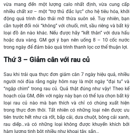
vừa mang đến một lượng calo nhất định, vừa cung cấp
nhiều chất xơ – một “trợ thủ đắc lực” cho hệ tiêu hóa, khởi
động quá trình đào thải mỡ thừa suôn sẻ. Tuy nhiên, bạn
cần tuyệt đối nói “không” với chuối, mít, sầu riêng và bất kỳ
loại đồ ăn nào khác. Nếu được hãy “kết thân” với dưa hấu
hoặc dưa vàng. GM gợi ý bạn nên uống 8 – 10 cốc nước
trong ngày để đảm bảo quá trình thanh lọc cơ thể thuận lợi.
Thứ 3 – Giảm cân với rau củ
Sau khi trải qua thực đơn giảm cân 7 ngày hiệu quả, nhiều
người nói đùa rằng ngày hôm nay là một ngày “đại tu” và
“ngập chìm” trong rau củ. Quả thật đúng như vậy! Theo kế
hoạch của GM, đến với ngày này bạn có thể lựa chọn bất kỳ
loại rau củ nào mà bạn thích và chỉ có chúng xuất hiện
trong thực đơn thôi. Tất nhiên có những loại nên được ưu
tiên trước hết như cà rốt, bắp cải, dưa chuột, bông cải xanh,
rau diếp…và có những loại không được khuyến khích bởi
hàm lượng tinh bột nhiều như khoai tây, sắn…