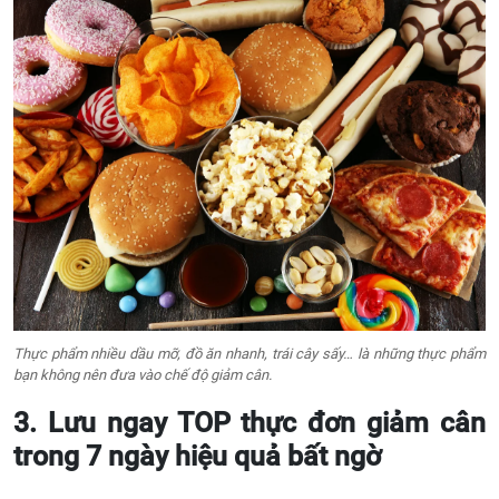
Thực phẩm nhiều dầu mỡ, đồ ăn nhanh, trái cây sấy… là những thực phẩm
bạn không nên đưa vào chế độ giảm cân.
3. Lưu ngay TOP thực đơn giảm cân
trong 7 ngày hiệu quả bất ngờ