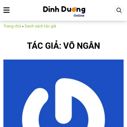
Trang chủ
»
Danh sách tác giả
TÁC GIẢ: VÕ NGÂN