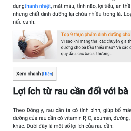
dụng
thanh nhiệt
, mát máu, tỉnh não, lợi tiểu, an t
nhưng chất dinh dưỡng lại chứa nhiều trong lá. Loạ
nấu canh.
Top 9 thực phẩm dinh dưỡng cho
Vì sao khi mang thai các chuyên gia
dưỡng cho bà bầu thiếu máu? Và các chị
quý đầu, các bác sĩ thường…
Xem nhanh
[
Hiện
]
Lợi ích từ rau cần đối với bà
Theo Đông y, rau cần ta có tính bình, giúp bổ m
dưỡng của rau cần có vitamin P, C, abumin, đường, 
khác. Dưới đây là một số lợi ích của rau cần: