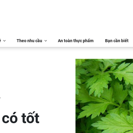
ý
Theo nhu cầu
An toàn thực phẩm
Bạn cần biết
?
có tốt