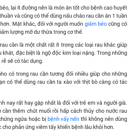
béo, lại ít đường nên là món ăn tốt cho bệnh cao huyết
thuần và cũng có thể dùng nấu cháo rau cần ăn 1 tuần
h hơn. Mặt khác, đối với người muốn
giảm béo
cũng có
giảm lượng mỡ dư thừa trong cơ thể.
u cần là một chất rất ít trong các loại rau khác giúp
u khát, đặc biệt là ngộ độc kim loại nặng. Trong những
rễ sẽ có tác dụng.
pho có trong rau cần tương đối nhiều giúp cho những
n có thể dùng rau cần ta xào với thịt bò càng có tác
nay rất hay gặp nhất là đối với trẻ em và người già.
u cần thêm chút muối rồi hấp cách thủy cho nước rau
 chứng ngứa hoặc bị
bệnh vẩy nến
thì không nên dùng
ác cho phản ứng viêm tấy khiến bệnh lâu khỏi hơn.