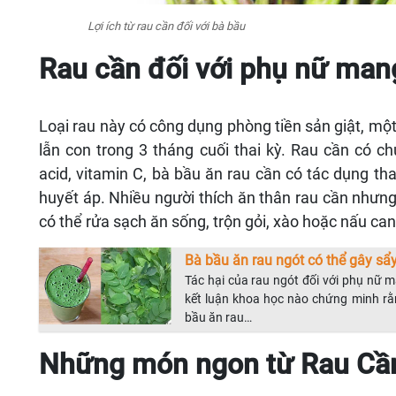
Lợi ích từ rau cần đối với bà bầu
Rau cần đối với phụ nữ mang
Loại rau này có công dụng phòng tiền sản giật, m
lẫn con trong 3 tháng cuối thai kỳ. Rau cần có ch
acid, vitamin C, bà bầu ăn rau cần có tác dụng tha
huyết áp. Nhiều người thích ăn thân rau cần nhưng 
có thể rửa sạch ăn sống, trộn gỏi, xào hoặc nấu can
Bà bầu ăn rau ngót có thể gây sẩy
Tác hại của rau ngót đối với phụ nữ 
kết luận khoa học nào chứng minh rằn
bầu ăn rau…
Những món ngon từ Rau Cầ