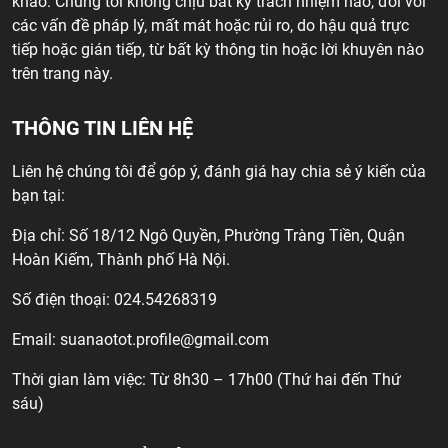
khảo. Chúng tôi không chịu bất kỳ trách nhiệm nào, đối với
các vấn đề pháp lý, mất mát hoặc rủi ro, do hậu quả trực
tiếp hoặc gián tiếp, từ bất kỳ thông tin hoặc lời khuyên nào
trên trang này.
THÔNG TIN LIÊN HỆ
Liên hệ chúng tôi để góp ý, đánh giá hay chia sẻ ý kiến của
bạn tại:
Địa chỉ: Số 18/12 Ngô Quyền, Phường Tràng Tiền, Quận
Hoàn Kiếm, Thành phố Hà Nội.
Số điện thoại: 024.54268319
Email:
suanaotot.profile@gmail.com
Thời gian làm việc: Từ 8h30 – 17h00 (Thứ hai đến Thứ
sáu)