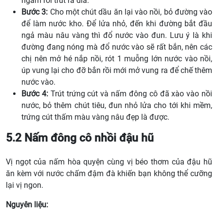
ngấm rồi trút ra dĩa.
Bước 3:
Cho một chút dầu ăn lại vào nồi, bỏ đường vào
để làm nước kho. Để lửa nhỏ, đến khi đường bắt đầu
ngả màu nâu vàng thì đổ nước vào đun. Lưu ý là khi
đường đang nóng mà đổ nước vào sẽ rất bắn, nên các
chị nên mở hé nắp nồi, rót 1 muỗng lớn nước vào nồi,
úp vung lại cho đỡ bắn rồi mới mở vung ra để chế thêm
nước vào.
Bước 4:
Trút trứng cút và nấm đông cô đã xào vào nồi
nước, bỏ thêm chút tiêu, đun nhỏ lửa cho tới khi mềm,
trứng cút thấm màu vàng nâu đẹp là được.
5.2 Nấm đông cô nhồi đậu hũ
Vị ngọt của nấm hòa quyện cùng vị béo thơm của đậu hũ
ăn kèm với nước chấm đậm đà khiến bạn không thể cưỡng
lại vị ngon.
Nguyên liệu: