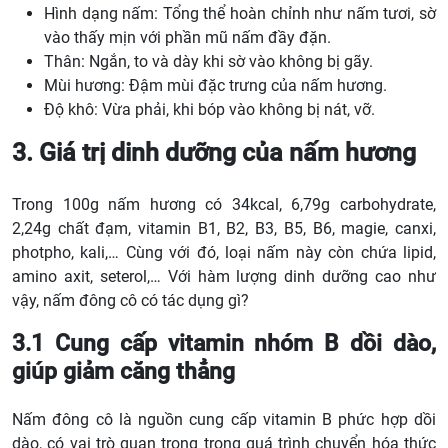
Hình dạng nấm: Tổng thể hoàn chỉnh như nấm tươi, sờ
vào thấy mịn với phần mũ nấm đầy đặn.
Thân: Ngắn, to và dày khi sờ vào không bị gãy.
Mùi hương: Đậm mùi đặc trưng của nấm hương.
Độ khô: Vừa phải, khi bóp vào không bị nát, vỡ.
3. Giá trị dinh dưỡng của nấm hương
Trong 100g nấm hương có 34kcal, 6,79g carbohydrate,
2,24g chất đạm, vitamin B1, B2, B3, B5, B6, magie, canxi,
photpho, kali,… Cùng với đó, loại nấm này còn chứa lipid,
amino axit, seterol,… Với hàm lượng dinh dưỡng cao như
vậy, nấm đông cô có tác dụng gì?
3.1 Cung cấp vitamin nhóm B dồi dào,
giúp giảm căng thẳng
Nấm đông cô là nguồn cung cấp vitamin B phức hợp dồi
dào, có vai trò quan trọng trong quá trình chuyển hóa thức