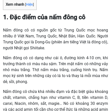
Xem nhanh
[
Hiện
]
1. Đặc điểm của nấm đông cô
Nấm đông cô có nguồn gốc từ Trung Quốc mọc hoang
nhiều ở Việt Nam, Trung Quốc, Nhật Bản, Hàn Quốc. Người
Trung Quốc gọi là Dong-Gu (phiên âm tiếng Việt là đông cô),
người Nhật gọi Shiitake.
Nấm đông cô có dạng như cái ô, đường kính 4-10 cm, khi
trưởng thành có màu nâu sậm. Trên mặt nấm có những vảy
nhỏ màu trắng. Thịt nấm màu trắng, cuống hình trụ. Nấm
mọc ký sinh trên những cây có lá to và thay lá mỗi mùa như
dẻ, sồi, phong.
Nấm đông cô chứa khá nhiều đạm và đặc biệt giàu khoáng
chất, vitamin, chẳng hạn như vitamin C, B, tiền vitamin D,
canxi, Niacin, nhôm, sắt, magie… Nó có khoảng 30 enzym
và các acid amin tối cần cho cơ thể (tức là những acid amin