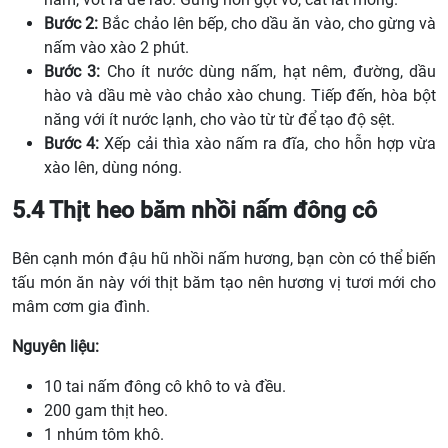
Bước 2:
Bắc chảo lên bếp, cho dầu ăn vào, cho gừng và
nấm vào xào 2 phút.
Bước 3:
Cho ít nước dùng nấm, hạt nêm, đường, dầu
hào và dầu mè vào chảo xào chung. Tiếp đến, hòa bột
năng với ít nước lạnh, cho vào từ từ để tạo độ sệt.
Bước 4:
Xếp cải thìa xào nấm ra đĩa, cho hỗn hợp vừa
xào lên, dùng nóng.
5.4 Thịt heo băm nhồi nấm đông cô
Bên cạnh món đậu hũ nhồi nấm hương, bạn còn có thể biến
tấu món ăn này với thịt băm tạo nên hương vị tươi mới cho
mâm cơm gia đình.
Nguyên liệu:
10 tai nấm đông cô khô to và đều.
200 gam thịt heo.
1 nhúm tôm khô.