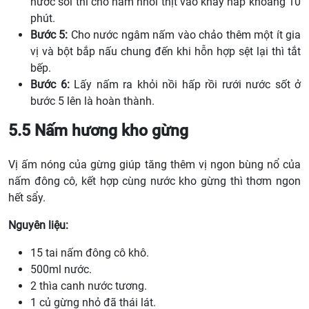
nước sôi thì cho nấm nhồi thịt vào khay hấp khoảng 10
phút.
Bước 5:
Cho nước ngâm nấm vào chảo thêm một ít gia
vị và bột bắp nấu chung đến khi hỗn hợp sệt lại thì tắt
bếp.
Bước 6:
Lấy nấm ra khỏi nồi hấp rồi rưới nước sốt ở
bước 5 lên là hoàn thành.
5.5 Nấm hương kho gừng
Vị ấm nóng của gừng giúp tăng thêm vị ngon bùng nổ của
nấm đông cô, kết hợp cùng nước kho gừng thì thơm ngon
hết sẩy.
Nguyên liệu:
15 tai nấm đông cô khô.
500ml nước.
2 thìa canh nước tương.
1 củ gừng nhỏ đã thái lát.