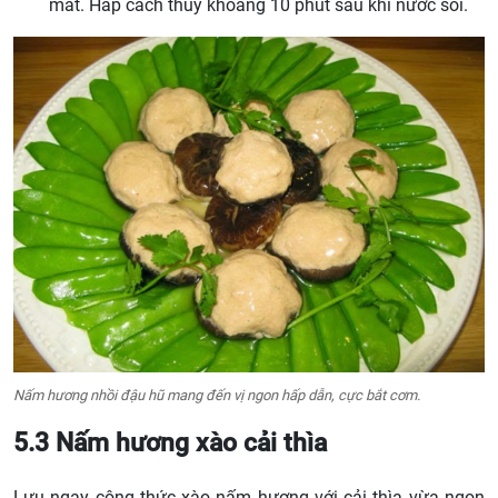
mắt. Hấp cách thủy khoảng 10 phút sau khi nước sôi.
Nấm hương nhồi đậu hũ mang đến vị ngon hấp dẫn, cực bắt cơm.
5.3 Nấm hương xào cải thìa
Lưu ngay công thức xào nấm hương với cải thìa vừa ngon