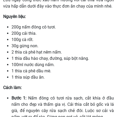
vừa hấp dẫn dưới đây vào thực đơn ăn chay của mình nhé.
Nguyên liệu:
200g nấm đông cô tươi.
200g cải thìa.
100g cà rốt.
30g gừng non.
2 thìa cà phê hạt nêm nấm.
1 thìa dầu hào chay, đường, súp bột năng.
100ml nước dùng nấm.
1 thìa cà phê dầu mè.
1 thìa súp dầu ăn.
Cách làm:
Bước 1:
Nấm đông cô tươi rửa sạch, cắt khía ở đầu
nấm cho đẹp và thấm gia vị. Cải thìa cắt bỏ gốc và lá
già, để nguyên cây rửa sạch chẻ đôi. Luộc sơ
cải
và
nấm, vớt ra để ráo. Gừng non gọt vỏ, cắt lát mỏng.