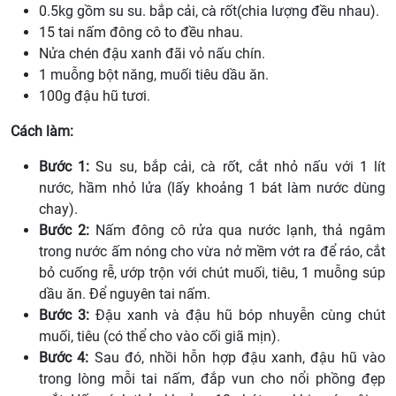
0.5kg gồm su su. bắp cải, cà rốt(chia lượng đều nhau).
15 tai nấm đông cô to đều nhau.
Nửa chén đậu xanh đãi vỏ nấu chín.
1 muỗng bột năng, muối tiêu dầu ăn.
100g đậu hũ tươi.
Cách làm:
Bước 1:
Su su, bắp cải, cà rốt, cắt nhỏ nấu với 1 lít
nước, hầm nhỏ lửa (lấy khoảng 1 bát làm nước dùng
chay).
Bước 2:
Nấm đông cô rửa qua nước lạnh, thả ngâm
trong nước ấm nóng cho vừa nở mềm vớt ra để ráo, cắt
bỏ cuống rễ, ướp trộn với chút muối, tiêu, 1 muỗng súp
dầu ăn. Để nguyên tai nấm.
Bước 3:
Đậu xanh và đậu hũ bóp nhuyễn cùng chút
muối, tiêu (có thể cho vào cối giã mịn).
Bước 4:
Sau đó, nhồi hỗn hợp đậu xanh, đậu hũ vào
trong lòng mỗi tai nấm, đắp vun cho nổi phồng đẹp