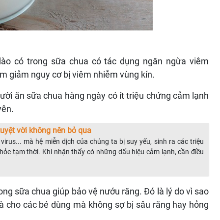
 dào có trong sữa chua có tác dụng ngăn ngừa viêm
em giảm nguy cơ bị viêm nhiễm vùng kín.
ười ăn sữa chua hàng ngày có ít triệu chứng cảm lạnh
yên.
uyệt vời không nên bỏ qua
m virus... mà hệ miễn dịch của chúng ta bị suy yếu, sinh ra các triệu
ỏe tạm thời. Khi nhận thấy có những dấu hiệu cảm lạnh, cần điều
rong sữa chua giúp bảo vệ nướu răng. Đó là lý do vì sao
à cho các bé dùng mà không sợ bị sâu răng hay hỏng