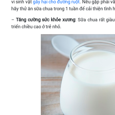
vi sinh vật
gây hại cho đường ruột
. Nếu gặp phải vấ
hãy thử ăn sữa chua trong 1 tuần để cải thiện tình
–
Tăng cường sức khỏe xương
: Sữa chua rất giàu
triển chiều cao ở trẻ nhỏ.