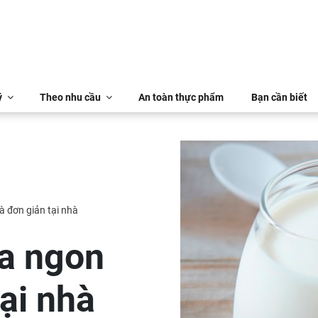
ý
Theo nhu cầu
An toàn thực phẩm
Bạn cần biết
 đơn giản tại nhà
a ngon
ại nhà