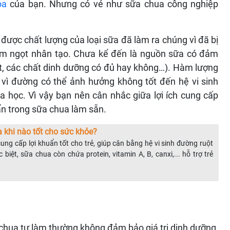
óa
của bạn. Nhưng có vẻ như sữa chua công nghiệp
được chất lượng của loại sữa đã làm ra chúng vì đã bị
làm ngọt nhân tạo. Chưa kể đến là nguồn sữa có đảm
t, các chất dinh dưỡng có đủ hay không…). Hàm lượng
ì đường có thể ảnh hưởng không tốt đến hệ vi sinh
a học. Vì vậy bạn nên cân nhắc giữa lợi ích cung cấp
uẩn trong sữa chua làm sẵn.
a khi nào tốt cho sức khỏe?
ng cấp lợi khuẩn tốt cho trẻ, giúp cân bằng hệ vi sinh đường ruột
iệt, sữa chua còn chứa protein, vitamin A, B, canxi,... hỗ trợ trẻ
 chua tự làm thường không đảm bảo giá trị dinh dưỡng,