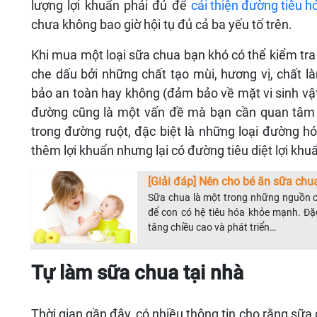
lượng lợi khuẩn phải đủ để
cải thiện đường tiêu h
chưa không bao giờ hội tụ đủ cả ba yếu tố trên.
Khi mua một loại sữa chua bạn khó có thể kiểm tra 
che dấu bởi những chất tạo mùi, hương vị, chất 
bảo an toàn hay không (đảm bảo về mặt vi sinh vậ
đường cũng là một vấn đề mà bạn cần quan tâm v
trong đường ruột, đặc biệt là những loại đường hó
thêm lợi khuẩn nhưng lại có đường tiêu diệt lợi kh
[Giải đáp] Nên cho bé ăn sữa chu
Sữa chua là một trong những nguồn cu
để con có hệ tiêu hóa khỏe mạnh. Đặc b
tăng chiều cao và phát triển…
Tự làm sữa chua tại nhà
Thời gian gần đây, có nhiều thông tin cho rằng sữa