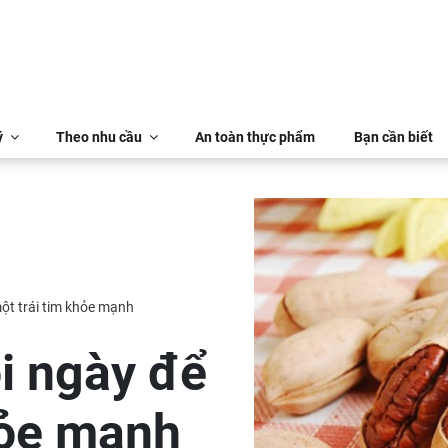
ý
Theo nhu cầu
An toàn thực phẩm
Bạn cần biết
ột trái tim khỏe mạnh
i ngày để
hỏe mạnh