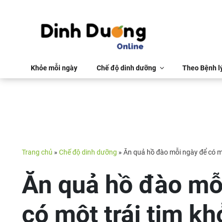
Khỏe mỗi ngày
Chế độ dinh dưỡng
Theo Bệnh l
Trang chủ
»
Chế độ dinh dưỡng
»
Ăn quả hồ đào mỗi ngày để có m
Ăn quả hồ đào mỗ
có một trái tim k