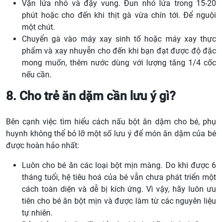
Vặn lửa nhỏ và đậy vung. Đun nhỏ lửa trong 15-20
phút hoặc cho đến khi thịt gà vừa chín tới. Để nguội
một chút.
Chuyển gà vào máy xay sinh tố hoặc máy xay thực
phẩm và xay nhuyễn cho đến khi bạn đạt được độ đặc
mong muốn, thêm nước dùng với lượng tăng 1/4 cốc
nếu cần.
8. Cho trẻ ăn dặm cần lưu ý gì?
Bên cạnh việc tìm hiểu cách nấu bột ăn dặm cho bé, phụ
huynh không thể bỏ lỡ một số lưu ý để món ăn dặm của bé
được hoàn hảo nhất:
Luôn cho bé ăn các loại bột mịn màng. Do khi được 6
tháng tuổi, hệ tiêu hoá của bé vẫn chưa phát triển một
cách toàn diện và dễ bị kích ứng. Vì vậy, hãy luôn ưu
tiên cho bé ăn bột mịn và được làm từ các nguyên liệu
tự nhiên.