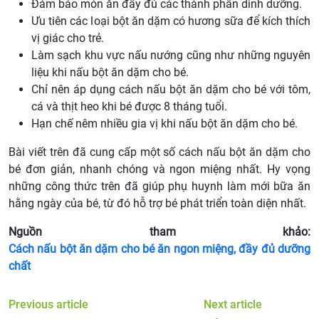
Đảm bảo món ăn đầy đủ các thành phần dinh dưỡng.
Ưu tiên các loại bột ăn dặm có hương sữa để kích thích
vị giác cho trẻ.
Làm sạch khu vực nấu nướng cũng như những nguyên
liệu khi nấu bột ăn dặm cho bé.
Chỉ nên áp dụng cách nấu bột ăn dặm cho bé với tôm,
cá và thịt heo khi bé được 8 tháng tuổi.
Hạn chế nêm nhiều gia vị khi nấu bột ăn dặm cho bé.
Bài viết trên đã cung cấp một số cách nấu bột ăn dặm cho
bé đơn giản, nhanh chóng và ngon miệng nhất. Hy vọng
những công thức trên đã giúp phụ huynh làm mới bữa ăn
hằng ngày của bé, từ đó hỗ trợ bé phát triển toàn diện nhất.
Nguồn tham khảo:
Cách nấu bột ăn dặm cho bé ăn ngon miệng, đầy đủ dưỡng
chất
Previous article
Next article