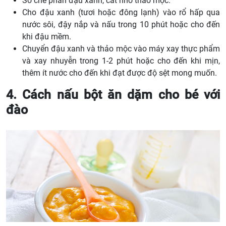
Sơ chế phần đậu xanh, cắt nhỏ thảo mộc.
Cho đậu xanh (tươi hoặc đông lạnh) vào rổ hấp qua
nước sôi, đậy nắp và nấu trong 10 phút hoặc cho đến
khi đậu mềm.
Chuyển đậu xanh và thảo mộc vào máy xay thực phẩm
và xay nhuyễn trong 1-2 phút hoặc cho đến khi mịn,
thêm ít nước cho đến khi đạt được độ sệt mong muốn.
4. Cách nấu bột ăn dặm cho bé với
đào