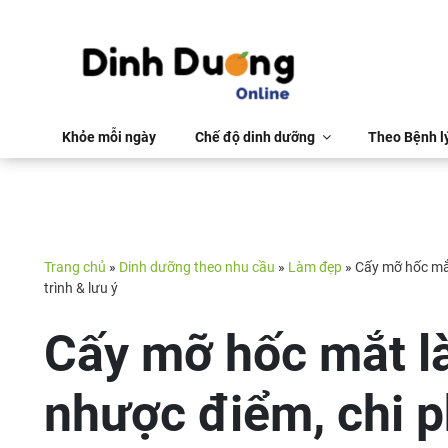
Khỏe mỗi ngày
Chế độ dinh dưỡng
Theo Bệnh l
Trang chủ
»
Dinh dưỡng theo nhu cầu
»
Làm đẹp
»
Cấy mỡ hốc mắt
trình & lưu ý
Cấy mỡ hốc mắt là
nhược điểm, chi p