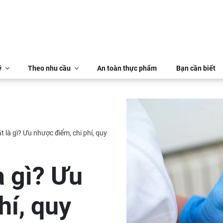
ý
Theo nhu cầu
An toàn thực phẩm
Bạn cần biết
 là gì? Ưu nhược điểm, chi phí, quy
 gì? Ưu
hí, quy