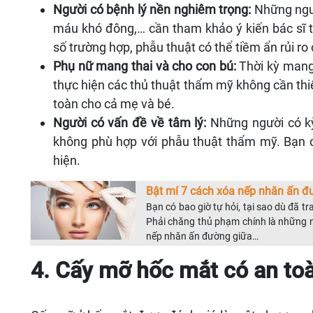
Người có bệnh lý nền nghiêm trọng:
Những ngườ
máu khó đông,… cần tham khảo ý kiến bác sĩ 
số trường hợp, phẫu thuật có thể tiềm ẩn rủi ro
Phụ nữ mang thai và cho con bú:
Thời kỳ mang 
thực hiện các thủ thuật thẩm mỹ không cần thi
toàn cho cả mẹ và bé.
Người có vấn đề về tâm lý:
Những người có kỳ
không phù hợp với phẫu thuật thẩm mỹ. Bạn c
hiện.
Bật mí 7 cách xóa nếp nhăn ấn đư
Bạn có bao giờ tự hỏi, tại sao dù đã 
Phải chăng thủ phạm chính là những n
nếp nhăn ấn đường giữa…
4. Cấy mỡ hốc mắt có an to