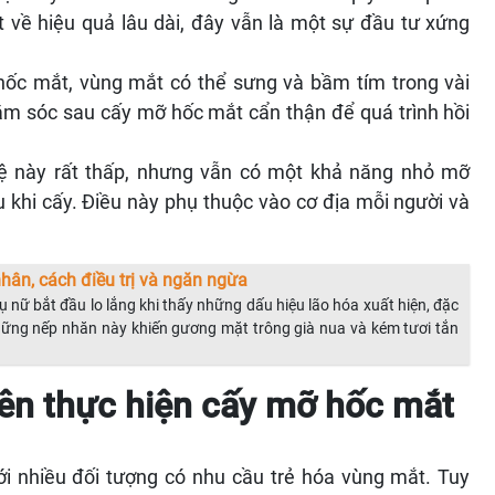
ét về hiệu quả lâu dài, đây vẫn là một sự đầu tư xứng
ốc mắt, vùng mắt có thể sưng và bầm tím trong vài
ăm sóc sau cấy mỡ hốc mắt cẩn thận để quá trình hồi
ệ này rất thấp, nhưng vẫn có một khả năng nhỏ mỡ
u khi cấy. Điều này phụ thuộc vào cơ địa mỗi người và
hân, cách điều trị và ngăn ngừa
ụ nữ bắt đầu lo lắng khi thấy những dấu hiệu lão hóa xuất hiện, đặc
Những nếp nhăn này khiến gương mặt trông già nua và kém tươi tắn
nên thực hiện cấy mỡ hốc mắt
 nhiều đối tượng có nhu cầu trẻ hóa vùng mắt. Tuy