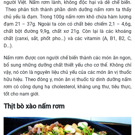
người Việt. Nấm rơm lành, không độc hại và dễ chế biến.
Theo phân tích thành phần dinh dưỡng nấm rơm ta thấy
chủ yếu là đạm. Trong 100g nấm rơm khô chứa hàm lượng
đạm 21 – 37g. Ngoài ta còn có chất béo chiếm 2,1 – 4,6g,
chất bột đường 9,9g, chất xơ 21g. Còn lại là các khoáng
chất (canxi, sắt, phốt pho…) và các vitamin (A, B1, B2, C,
D…).
Nấm rơm được con người chế biến thành các món ăn ngon,
bổ sung những dưỡng chất thiết yếu cho cơ thể. Không chỉ
vậy, nó còn là nguyên liệu chủ yếu của các món ăn vị thuốc
hữu hiệu. Theo đông y, món ăn vị thuốc từ dinh dưỡng nấm
rơm có công dụng hạ cholesterol, kháng ung thư, tiêu thực,
tốt cho nam giới.
Thịt bò xào nấm rơm