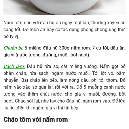
Nấm rơm nấu với đậu hũ ăn ngày một lần, thường xuyên ăn
càng tốt. Do món ăn này có tác dụng phòng chống ung thư,
bổ tỳ vị.
Chuẩn bị:
5 miếng đậu hũ 300g nấm rơm, 7 củ tỏi, dầu ăn,
gia vị (nước tương, đường, muối, bột ngọt)
Cách làm:
Đậu hũ rửa sơ, cắt miếng vuông. Nấm gọt bỏ
phần chân, rửa sạch, ngâm nước muối. Tỏi lột vỏ, băm
nhuyễn. Bắt chảo lên bếp, làm nóng dầu, phi tỏi thơm. Đổ
nấm vào xào sơ qua lại, rồi vớt ra. Đổ 5 muỗng canh nước
tương vào thêm chút nước, cho gia vị muối, đường, bột
ngọt. Chảo sôi lại, nhẹ tay cho đậu hũ, nấm rơm vào. Để lửa
liu riu, đến khi ngấm gia vị thì tắt bếp.
Cháo tôm với nấm rơm