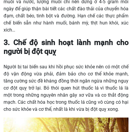
muối và nước, lượng muối chỉ nên dừng ở 4-5 gram mỗi
ngày để giúp thận bài tiết các chất đào thải của chuyển hóa
đạm, chất béo, tinh bột và đường. Hạn chế các thực phẩm
chế biến sẵn như hành muối, bánh mỳ, thịt hun khói, xúc
xích…
3. Chế độ sinh hoạt lành mạnh cho
người bị đột quỵ
Người bị tai biến sau khi hồi phục sức khỏe nên có một chế
độ vận động vừa phải, đảm bảo cho cơ thể khỏe mạnh,
tăng cường sức đề kháng đồng thời ngăn ngừa những nguy
cơ đột quỵ trở lại. Bỏ thói quen hút thuốc lá vì thuốc lá là
một trong những nguyên nhân gây xơ vữa và co thắt động
mạch. Các chất hóa học trong thuốc lá cũng vô cùng có hại
cho sức khỏe và cơ thể, nhất là khi vừa bị đột quỵ xong.