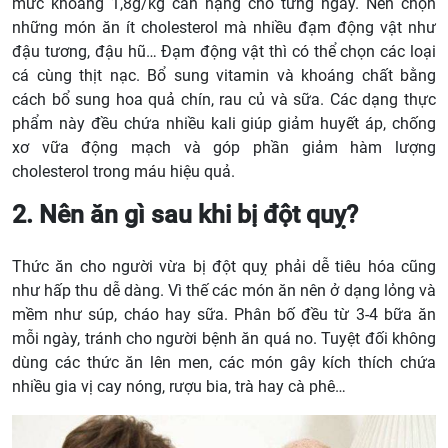
mức khoảng 1,8g/kg cân nặng cho từng ngày. Nên chọn
những món ăn ít cholesterol mà nhiều đạm động vật như
đậu tương, đậu hũ… Đạm động vật thì có thể chọn các loại
cá cùng thịt nạc. Bổ sung vitamin và khoáng chất bằng
cách bổ sung hoa quả chín, rau củ và sữa. Các dạng thực
phẩm này đều chứa nhiều kali giúp giảm huyết áp, chống
xơ vữa động mạch và góp phần giảm hàm lượng
cholesterol trong máu hiệu quả.
2. Nên ăn gì sau khi bị đột quỵ?
Thức ăn cho người vừa bị đột quỵ phải dễ tiêu hóa cũng
như hấp thu dễ dàng. Vì thế các món ăn nên ở dạng lỏng và
mềm như súp, cháo hay sữa. Phân bố đều từ 3-4 bữa ăn
mỗi ngày, tránh cho người bệnh ăn quá no. Tuyệt đối không
dùng các thức ăn lên men, các món gây kích thích chứa
nhiều gia vị cay nóng, rượu bia, trà hay cà phê…