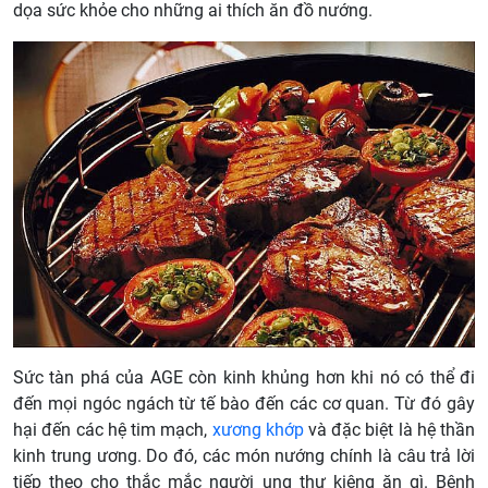
dọa sức khỏe cho những ai thích ăn đồ nướng.
Sức tàn phá của AGE còn kinh khủng hơn khi nó có thể đi
đến mọi ngóc ngách từ tế bào đến các cơ quan. Từ đó gây
hại đến các hệ tim mạch,
xương khớp
và đặc biệt là hệ thần
kinh trung ương. Do đó, các món nướng chính là câu trả lời
tiếp theo cho thắc mắc người ung thư kiêng ăn gì. Bệnh