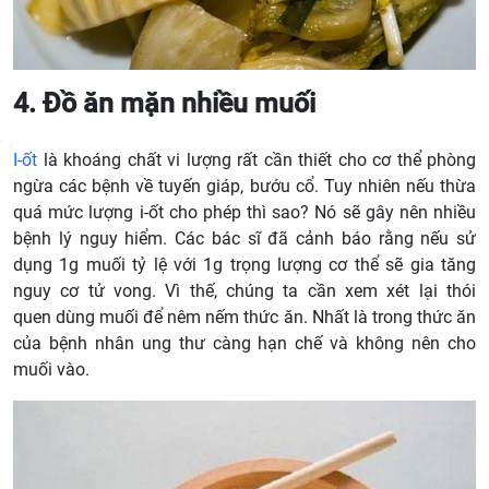
4. Đồ ăn mặn nhiều muối
I-ốt
là khoáng chất vi lượng rất cần thiết cho cơ thể phòng
ngừa các bệnh về tuyến giáp, bướu cổ. Tuy nhiên nếu thừa
quá mức lượng i-ốt cho phép thì sao? Nó sẽ gây nên nhiều
bệnh lý nguy hiểm. Các bác sĩ đã cảnh báo rằng nếu sử
dụng 1g muối tỷ lệ với 1g trọng lượng cơ thể sẽ gia tăng
nguy cơ tử vong. Vì thế, chúng ta cần xem xét lại thói
quen dùng muối để nêm nếm thức ăn. Nhất là trong thức ăn
của bệnh nhân ung thư càng hạn chế và không nên cho
muối vào.