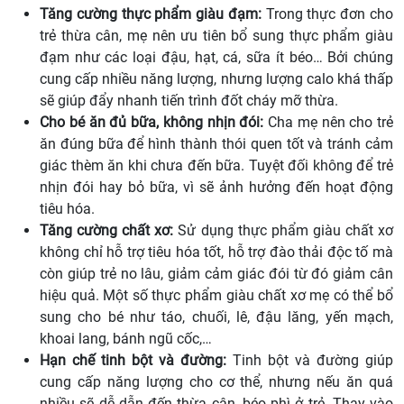
Tăng cường thực phẩm giàu đạm:
Trong thực đơn cho
trẻ thừa cân, mẹ nên ưu tiên bổ sung thực phẩm giàu
đạm như các loại đậu, hạt, cá, sữa ít béo… Bởi chúng
cung cấp nhiều năng lượng, nhưng lượng calo khá thấp
sẽ giúp đẩy nhanh tiến trình đốt cháy mỡ thừa.
Cho bé ăn đủ bữa, không nhịn đói:
Cha mẹ nên cho trẻ
ăn đúng bữa để hình thành thói quen tốt và tránh cảm
giác thèm ăn khi chưa đến bữa. Tuyệt đối không để trẻ
nhịn đói hay bỏ bữa, vì sẽ ảnh hưởng đến hoạt động
tiêu hóa.
Tăng cường chất xơ:
Sử dụng thực phẩm giàu chất xơ
không chỉ hỗ trợ tiêu hóa tốt, hỗ trợ đào thải độc tố mà
còn giúp trẻ no lâu, giảm cảm giác đói từ đó giảm cân
hiệu quả. Một số thực phẩm giàu chất xơ mẹ có thể bổ
sung cho bé như táo, chuối, lê, đậu lăng, yến mạch,
khoai lang, bánh ngũ cốc,…
Hạn chế tinh bột và đường:
Tinh bột và đường giúp
cung cấp năng lượng cho cơ thể, nhưng nếu ăn quá
nhiều sẽ dễ dẫn đến thừa cân, béo phì ở trẻ. Thay vào