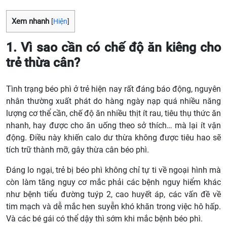
Xem nhanh
[
Hiện
]
1. Vì sao cần có chế độ ăn kiêng cho
trẻ thừa cân?
Tình trạng béo phì ở trẻ hiện nay rất đáng báo động, nguyên
nhân thường xuất phát do hàng ngày nạp quá nhiều năng
lượng cơ thể cần, chế độ ăn nhiều thịt ít rau, tiêu thụ thức ăn
nhanh, hay được cho ăn uống theo sở thích… mà lại ít vận
động. Điều này khiến calo dư thừa không được tiêu hao sẽ
tích trữ thành mỡ, gây thừa cân béo phì.
Đáng lo ngại, trẻ bị béo phì không chỉ tự ti về ngoại hình mà
còn làm tăng nguy cơ mắc phải các bệnh nguy hiểm khác
như bệnh tiểu đường tuýp 2, cao huyết áp, các vấn đề về
tim mạch và dễ mắc hen suyễn khó khăn trong việc hô hấp.
Và các bé gái có thể dậy thì sớm khi mắc bệnh béo phì.