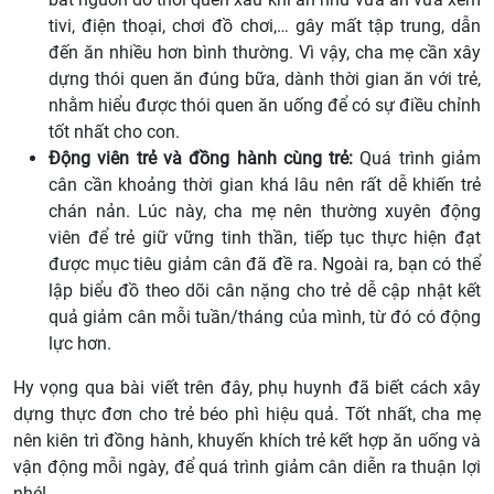
tivi, điện thoại, chơi đồ chơi,… gây mất tập trung, dẫn
đến ăn nhiều hơn bình thường. Vì vậy, cha mẹ cần xây
dựng thói quen ăn đúng bữa, dành thời gian ăn với trẻ,
nhằm hiểu được thói quen ăn uống để có sự điều chỉnh
tốt nhất cho con.
Động viên trẻ và đồng hành cùng trẻ:
Quá trình giảm
cân cần khoảng thời gian khá lâu nên rất dễ khiến trẻ
chán nản. Lúc này, cha mẹ nên thường xuyên động
viên để trẻ giữ vững tinh thần, tiếp tục thực hiện đạt
được mục tiêu giảm cân đã đề ra. Ngoài ra, bạn có thể
lập biểu đồ theo dõi cân nặng cho trẻ dễ cập nhật kết
quả giảm cân mỗi tuần/tháng của mình, từ đó có động
lực hơn.
Hy vọng qua bài viết trên đây, phụ huynh đã biết cách xây
dựng thực đơn cho trẻ béo phì hiệu quả. Tốt nhất, cha mẹ
nên kiên trì đồng hành, khuyến khích trẻ kết hợp ăn uống và
vận động mỗi ngày, để quá trình giảm cân diễn ra thuận lợi
nhé!