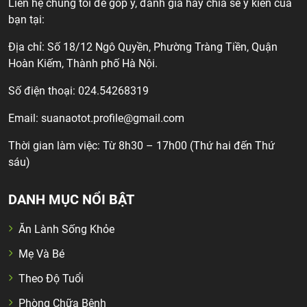
Liên hệ chúng tôi để góp ý, đánh giá hay chia sẻ ý kiến của
bạn tại:
Địa chỉ: Số 18/12 Ngô Quyền, Phường Tràng Tiền, Quận
Hoàn Kiếm, Thành phố Hà Nội.
Số điện thoại: 024.54268319
Email:
suanaotot.profile@gmail.com
Thời gian làm việc: Từ 8h30 – 17h00 (Thứ hai đến Thứ
sáu)
DANH MỤC NỔI BẬT
Ăn Lành Sống Khỏe
Mẹ Và Bé
Theo Độ Tuổi
Phòng Chữa Bệnh