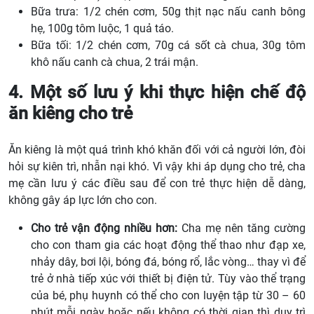
Bữa trưa: 1/2 chén cơm, 50g thịt nạc nấu canh bông
hẹ, 100g tôm luộc, 1 quả táo.
Bữa tối: 1/2 chén cơm, 70g cá sốt cà chua, 30g tôm
khô nấu canh cà chua, 2 trái mận.
4. Một số lưu ý khi thực hiện chế độ
ăn kiêng cho trẻ
Ăn kiêng là một quá trình khó khăn đối với cả người lớn, đòi
hỏi sự kiên trì, nhẫn nại khó. Vì vậy khi áp dụng cho trẻ, cha
mẹ cần lưu ý các điều sau để con trẻ thực hiện dễ dàng,
không gây áp lực lớn cho con.
Cho trẻ vận động nhiều hơn:
Cha mẹ nên tăng cường
cho con tham gia các hoạt động thể thao như đạp xe,
nhảy dây, bơi lội, bóng đá, bóng rổ, lắc vòng… thay vì để
trẻ ở nhà tiếp xúc với thiết bị điện tử. Tùy vào thể trạng
của bé, phụ huynh có thể cho con luyện tập từ 30 – 60
phút mỗi ngày hoặc nếu không có thời gian thì duy trì