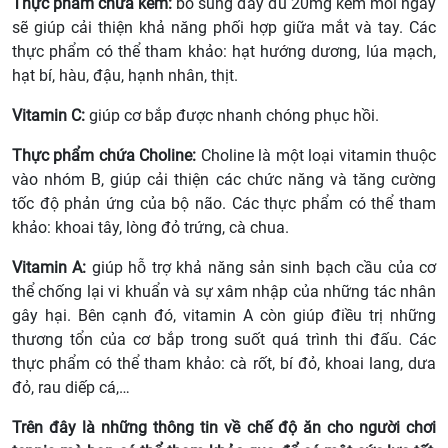
Thực phẩm chứa kẽm:
bổ sung đầy đủ 20mg kẽm mỗi ngày
sẽ giúp cải thiện khả năng phối hợp giữa mắt và tay. Các
thực phẩm có thể tham khảo: hạt hướng dương, lúa mạch,
hạt bí, hàu, đậu, hạnh nhân, thịt.
Vitamin C:
giúp cơ bắp được nhanh chóng phục hồi.
Thực phẩm chứa Choline:
Choline là một loại vitamin thuộc
vào nhóm B, giúp cải thiện các chức năng và tăng cường
tốc độ phản ứng của bộ não. Các thực phẩm có thể tham
khảo: khoai tây, lòng đỏ trứng, cà chua.
Vitamin A:
giúp hỗ trợ khả năng sản sinh bạch cầu của cơ
thể chống lại vi khuẩn và sự xâm nhập của những tác nhân
gây hại. Bên cạnh đó, vitamin A còn giúp điều trị những
thương tổn của cơ bắp trong suốt quá trình thi đấu. Các
thực phẩm có thể tham khảo: cà rốt, bí đỏ, khoai lang, dưa
đỏ, rau diếp cá,…
Trên đây là những thông tin về chế độ ăn cho người chơi