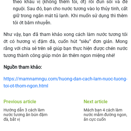
theo khẩu vị (không thêm tỏi, ớt) rồi đun sôi và để
nguội. Sau đó, bạn cho nước tương vào lọ thủy tinh, cất
giữ trong ngăn mát tủ lạnh. Khi muốn sử dụng thì thêm
tỏi ớt băm nhuyễn.
Như vậy, bạn đã tham khảo xong cách làm nước tương tỏi
ớt có hương vị đậm đà, cuốn hút “siêu” đơn giản. Mong
rằng với chia sẻ trên sẽ giúp bạn thực hiện được chén nước
tương thành công giúp món ăn thêm ngon miệng nhé!
Nguồn tham khảo:
https://mamnamngu.com/huong-dan-cach-lam-nuoc-tuong-
toi-ot-thom-ngon.html
Previous article
Next article
Hướng dẫn 3 cách làm
Mách bạn 4 cách làm
nước tương ăn bún đậm
nước mắm đường ngon,
đà, bắt vị
ăn cực cuốn