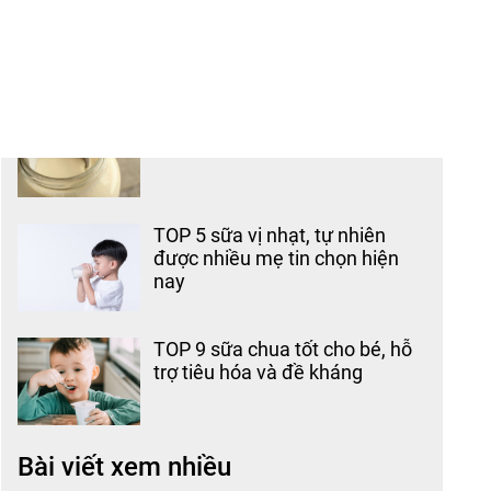
Ăn váng sữa có tốt không? Cho
trẻ ăn hàng ngày được không?
TOP 5 sữa vị nhạt, tự nhiên
được nhiều mẹ tin chọn hiện
nay
TOP 9 sữa chua tốt cho bé, hỗ
trợ tiêu hóa và đề kháng
Bài viết xem nhiều
Nước tăng lực bò húc và những