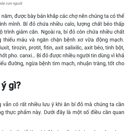
ong năm, được bày bán khắp các chợ nên chúng ta có thể
nh mình. Bí đỏ chứa nhiều calo, lượng chất béo thấp
 trình giảm cân. Ngoài ra, bí đỏ còn chứa nhiều chất
̣ng thiếu máu và ngăn chặn bệnh xơ vữa động mạch.
, tirozin, protit, fitin, axit salixilic, axit béo, tinh bột,
́t pho. canxi… Bí đỏ được nhiều người tin dùng vì khả
ểu đường, ngừa bệnh tim mạch, nhuận tràng, tốt cho
ý gì?
vẫn có rất nhiều lưu ý khi ăn bí đỏ mà chúng ta cần
ng thực phẩm này. Dưới đây là một số điều cần quan
h sẽ rất dễ làm bí đỏ chuyển thành màu nâu vàng,