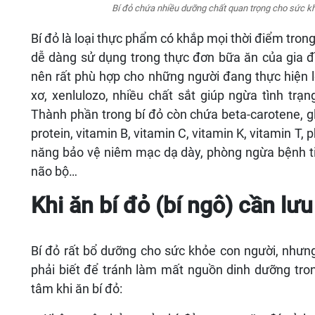
Bí đỏ là loại thực phẩm có khắp mọi thời điểm tr
dễ dàng sử dụng trong thực đơn bữa ăn của gia đì
nên rất phù hợp cho những người đang thực hiện lộ
xơ, xenlulozo, nhiều chất sắt giúp ngừa tình tra
Thành phần trong bí đỏ còn chứa beta-carotene, gluxit
protein, vitamin B, vitamin C, vitamin K, vitamin T, phô
năng bảo vệ niêm mạc dạ dày, phòng ngừa bệnh ti
não bộ…
Khi ăn bí đỏ (bí ngô) cần lưu 
Bí đỏ rất bổ dưỡng cho sức khỏe con người, nhưng 
phải biết để tránh làm mất nguồn dinh dưỡng tro
tâm khi ăn bí đỏ:
– Không nên bảo quản bí đỏ trong ngăn đá tủ lạn
không đảm bảo hàm lượng dinh dưỡng.