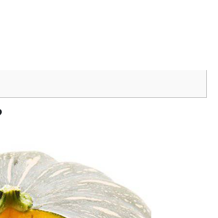
 nhanh
?