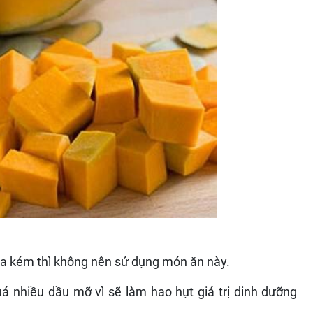
óa kém thì không nên sử dụng món ăn này.
nhiều dầu mỡ vì sẽ làm hao hụt giá trị dinh dưỡng
 có nguyên liệu bí đỏ, nhất là đối với người bị tiểu