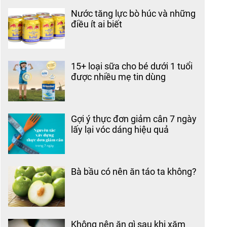
điều ít ai biết
15+ loại sữa cho bé dưới 1 tuổi
được nhiều mẹ tin dùng
Gợi ý thực đơn giảm cân 7 ngày
lấy lại vóc dáng hiệu quả
Bà bầu có nên ăn táo ta không?
Không nên ăn gì sau khi xăm
để giữ hình nguyên vẹn?