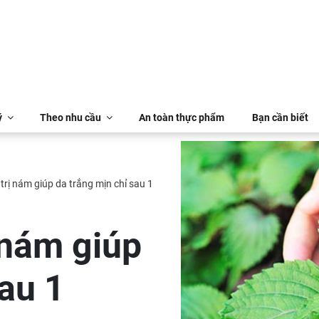
ý
Theo nhu cầu
An toàn thực phẩm
Bạn cần biết
trị nám giúp da trắng mịn chỉ sau 1
 nám giúp
sau 1