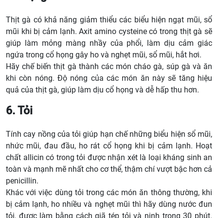
Thịt gà có khả năng giảm thiểu các biểu hiện ngạt mũi, sổ
mũi khi bị cảm lạnh. Axit amino cysteine có trong thịt gà sẽ
giúp làm mỏng màng nhầy của phổi, làm dịu cảm giác
ngứa trong cổ họng gây ho và nghẹt mũi, sổ mũi, hắt hơi.
Hãy chế biến thịt gà thành các món cháo gà, súp gà và ăn
khi còn nóng. Độ nóng của các món ăn này sẽ tăng hiệu
quả của thịt gà, giúp làm dịu cổ họng và dễ hấp thu hơn.
6. Tỏi
Tính cay nồng của tỏi giúp hạn chế những biểu hiện sổ mũi,
nhức mũi, đau đầu, ho rát cổ họng khi bị cảm lạnh. Hoạt
chất allicin có trong tỏi được nhận xét là loại kháng sinh an
toàn và mạnh mẽ nhất cho cơ thể, thậm chí vượt bậc hơn cả
penicillin.
Khác với việc dùng tỏi trong các món ăn thông thường, khi
bị cảm lạnh, ho nhiều và nghẹt mũi thì hãy dùng nước đun
tỏi, được làm bằng cách giã tép tỏi và ninh trong 30 phút.