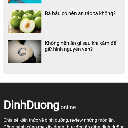
Bà bầu có nên ăn táo ta không?
Không nên ăn gì sau khi xăm để
giữ hình nguyên vẹn?
DinhDuong
.online
Chia sẻ kiến thức về dinh dưỡng, review những món ăn.
Đồng hành cùng mẹ xây dựng thực đơn ăn dặm dinh dưỡng