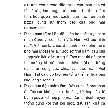
giữ trọn vẹn hương đặc trưng của món chả cá
từ cá rán, lạc rang, nước mắm cho đến mắm
tôm, hòa quyện một cách hoàn hảo trên bánh
pizza, cùng sự thơm béo của phô mai
Camembert.
Pizza cơm tấm:
Lần đầu tiên bạn sẽ được cảm
nhận được vị cơm tấm Việt Nam với tạo hình
rất Ý. Với nền là chiếc đế bánh pizza phủ thêm
phô mai Mozzarella, nước sốt thịt bằm, dầu oliu
– nguyên liệu đặc trưng Ý. Trên mặt thì để thêm
thịt nướng, bì, mỡ hành lại thêm một quả trứng
ốp la, ăn cùng dưa chua và nước mắm Việt
Nam. Tất cả giúp tạo nên tổng thể hài hòa bạn
khó lòng cưỡng lại.
Pizza bún đậu mắm tôm:
Đây cũng là một món
ăn đặc sắc không kém, đó là sự kết hợp của đế
bánh pizza kết hợp phô mai Camembert truyền
thống cùng với thịt lợn luộc, đậu rán, chả cá