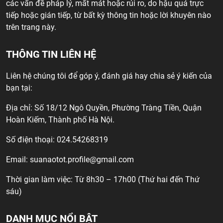
các vấn đề pháp lý, mất mát hoặc rủi ro, do hậu quả trực
tiếp hoặc gián tiếp, từ bất kỳ thông tin hoặc lời khuyên nào
trên trang này.
THÔNG TIN LIÊN HỆ
Liên hệ chúng tôi để góp ý, đánh giá hay chia sẻ ý kiến của
bạn tại:
Địa chỉ: Số 18/12 Ngô Quyền, Phường Tràng Tiền, Quận
Hoàn Kiếm, Thành phố Hà Nội.
Số điện thoại: 024.54268319
Email:
suanaotot.profile@gmail.com
Thời gian làm việc: Từ 8h30 – 17h00 (Thứ hai đến Thứ
sáu)
DANH MỤC NỔI BẬT