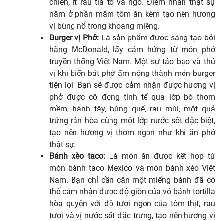
chiên, ít rau tía tô và ngò. Điểm nhấn thật sự
nằm ở phần mắm tôm ăn kèm tạo nên hương
vị bùng nổ trong khoang miệng.
Burger vị Phở:
Là sản phẩm được sáng tạo bởi
hãng McDonald, lấy cảm hứng từ món phở
truyền thống Việt Nam. Một sự táo bạo và thú
vị khi biến bát phở ấm nóng thành món burger
tiện lợi. Bạn sẽ được cảm nhận được hương vị
phở được cô đọng tinh tế qua lớp bò thơm
mềm, hành tây, húng quế, rau mùi, một quả
trứng rán hòa cùng một lớp nước sốt đặc biệt,
tạo nên hương vị thơm ngon như khi ăn phở
thật sự.
Bánh xèo taco:
Là món ăn được kết hợp từ
món bánh taco Mexico và món bánh xèo Việt
Nam. Bạn chỉ cần cắn một miếng bánh đã có
thể cảm nhận được độ giòn của vỏ bánh tortilla
hòa quyện với độ tươi ngon của tôm thịt, rau
tươi và vị nước sốt đặc trưng, tạo nên hương vị