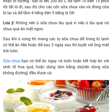
hoặc lò nướng : bật lò lên 200 độ C để tầm 10 đến 15 phút
rồi tắt lò đi, sau đó cho các cốc sữa chua vào và đóng cửa
lò lại và để tầm 4 tiếng đén 5 tiếng là OK
Lưu ý:
Không nên ủ sữa chua lâu quá vì nếu ủ lâu quá nó
chua quá ăn mất ngon.
Sau khi ủ xong thì mang các lọ sữa chua để trong tủ lạnh
có thể ăn liền hoặc để sau 3 ngày sau thì tuyệt vời ông mặt
trời luôn.
Sữa chua
bạn có thể ăn ngay và luôn hoặc kết hợp ăn với
sinh tố hoa quả, hoặc dùng làm trắng da(nên dùng sữa
không đường) đều được cả.