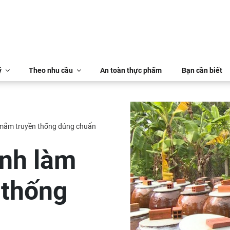
ý
Theo nhu cầu
An toàn thực phẩm
Bạn cần biết
 mắm truyền thống đúng chuẩn
ình làm
 thống