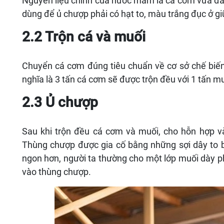
Nguyên liệu chính của nước mắm là cá cơm vừa đánh
dùng để ủ chượp phải có hạt to, màu trắng đục ở giữa
2.2 Trộn cá và muối
Chuyển cá cơm đúng tiêu chuẩn về cơ sở chế biến đ
nghĩa là 3 tấn cá cơm sẽ được trộn đều với 1 tấn mu
2.3 Ủ chượp
Sau khi trộn đều cá cơm và muối, cho hỗn hợp v
Thùng chượp được gia cố bằng những sợi dây t
ngon hơn, người ta thường cho một lớp muối dày phủ
vào thùng chượp.