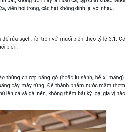
 bắt, không ươn hay lẫn loài cá, tạp chất khác. Muối
, viền hơi trong, các hạt không dính lại với nhau.
ể rửa sạch, rồi trộn với muối biển theo tỷ lệ 3:1. Có
ối biển.
ào thùng chượp bằng gỗ (hoặc lu sành, bể xi măng).
o bằng cây mây rừng. Để thành phẩm nước mắm thơm
 lên cá và gài nén, không thêm bất kỳ loại gia vị nào