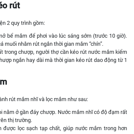
éo rút
ện 2 quy trình gồm:
mở bể mắm để phơi vào lúc sáng sớm (trước 10 giờ).
á muối nhằm rút ngắn thời gian mắm “chín”.
t trong chượp, người thợ cần kéo rút nước mắm kiểm
chượp ngắn hay dài mà thời gian kéo rút dao động từ 1
ắm
hành rút mắm nhĩ và lọc mắm như sau:
vòi nằm ở gần đáy chượp. Nước mắm nhĩ có độ đạm rất
ên thị trường.
 được lọc sạch tạp chất, giúp nước mắm trong hơn