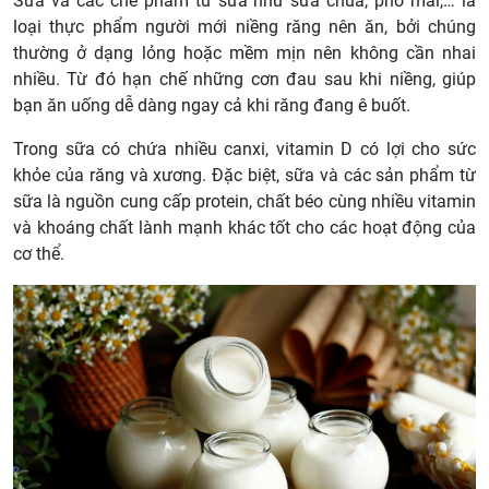
Sữa và các chế phẩm từ sữa như sữa chua, phô mai,… là
loại
thực phẩm người mới niềng răng nên ăn
, bởi chúng
thường ở dạng lỏng hoặc mềm mịn nên không cần nhai
nhiều. Từ đó hạn chế những cơn đau sau khi niềng, giúp
bạn ăn uống dễ dàng ngay cả khi răng đang ê buốt.
Trong sữa có chứa nhiều canxi, vitamin D có lợi cho sức
khỏe của răng và xương. Đặc biệt, sữa và các sản phẩm từ
sữa là nguồn cung cấp protein, chất béo cùng nhiều vitamin
và khoáng chất lành mạnh khác tốt cho các hoạt động của
cơ thể.