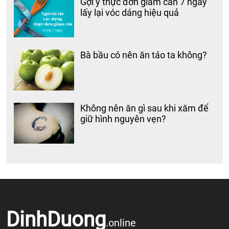
Gợi ý thực đơn giảm cân 7 ngày
lấy lại vóc dáng hiệu quả
Bà bầu có nên ăn táo ta không?
Không nên ăn gì sau khi xăm để
giữ hình nguyên vẹn?
DinhDuong
.online