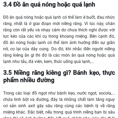
3.4 Đồ ăn quá nóng hoặc quá lạnh
Đồ ăn quá nóng hoặc quá lạnh có thể làm ê buốt, đau nhức
răng, nhất là ở giai đoạn mới niềng răng. Vì lúc này, chân
răng còn rất yếu và nhạy cảm do chưa thích nghi được với
lực kéo của các khí cụ trong khoang miệng. Bên cạnh đó,
đồ ăn nóng hoặc lạnh có thể làm ảnh hưởng đến sự giãn
nở, co lại của dây cung. Do đó, khi nhắc đến người niềng
răng kiêng ăn gì thì đó là các món ăn quá nóng hoặc quá
lạnh như lẩu, đá viên, kem, thức uống quá lạnh,…
3.5 Niềng răng kiêng gì? Bánh kẹo, thực
phẩm nhiều đường
Trong các loại đồ ngọt như bánh kẹo, nước ngọt, socola,…
chứa tinh bột và đường, đây là những chất làm tăng nguy
cơ sản sinh axit gây sâu răng cùng các bệnh lý về răng
miệng khác. Đặc biệt, nếu trong quá trình niềng bạn bị sâu