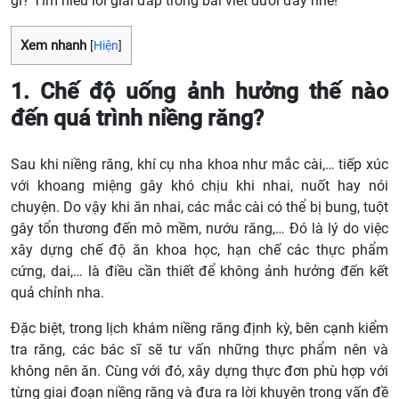
gì? Tìm hiểu lời giải đáp trong bài viết dưới đây nhé!
Xem nhanh
[
Hiện
]
1. Chế độ uống ảnh hưởng thế nào
đến quá trình niềng răng?
Sau khi niềng răng, khí cụ nha khoa như mắc cài,… tiếp xúc
với khoang miệng gây khó chịu khi nhai, nuốt hay nói
chuyện. Do vậy khi ăn nhai, các mắc cài có thể bị bung, tuột
gây tổn thương đến mô mềm, nướu răng,… Đó là lý do việc
xây dựng chế độ ăn khoa học, hạn chế các thực phẩm
cứng, dai,… là điều cần thiết để không ảnh hưởng đến kết
quả chỉnh nha.
Đặc biệt, trong lịch khám niềng răng định kỳ, bên cạnh kiểm
tra răng, các bác sĩ sẽ tư vấn những thực phẩm nên và
không nên ăn. Cùng với đó, xây dựng thực đơn phù hợp với
từng giai đoạn niềng răng và đưa ra lời khuyên trong vấn đề