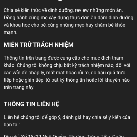
Chia sẻ kiến thức về dinh dưỡng, review những món ăn.
Đồng hành cùng mẹ xây dựng thực đơn ăn dặm dinh dưỡng
và khoa học cho bé, cùng những mẹo hay chăm bé khỏe
mạnh.
MIỄN TRỪ TRÁCH NHIỆM
Thông tin trên trang được cung cấp cho mục đích tham
khảo. Chúng tôi không chịu bất kỳ trách nhiệm nào, đối với
các vấn đề pháp lý, mất mát hoặc rủi ro, do hậu quả trực
tiếp hoặc gián tiếp, từ bất kỳ thông tin hoặc lời khuyên nào
trên trang này.
THÔNG TIN LIÊN HỆ
Liên hệ chúng tôi để góp ý, đánh giá hay chia sẻ ý kiến của
bạn tại:
Địa chỉ: Số 18/12 Ngô Quyền, Phường Tràng Tiền, Quận