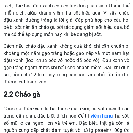
lách,
đặc biệt
đậu xanh
còn
có tác dụng sản sinh kháng thể
miễn dịch, giúp kháng viêm, hạ sốt hiệu quả.
Vì vậy, cháo
đậu xanh đường trắng là lời giải đáp phù hợp cho câu hỏi
bé bị sốt nên ăn cháo gì, bởi tác dụng giảm sốt hiệu quả, bố
mẹ có thể áp dụng món này khi bé đang bị sốt.
Cách nấu cháo đậu xanh không quá khó, chỉ cần chuẩn bị
khoảng một nắm gạo trắng hoặc gạo nếp và một nắm hạt
đậu xanh (loại chưa bóc vỏ hoặc đã bóc vỏ). Đậu xanh và
gạo trắng ngâm trước khi nấu cho nhanh mềm. Sau khi đun
sôi, hầm nhừ 2 loại này xong các bạn vặn nhỏ lửa rồi cho
đường cát trắng vào.
2.2
Cháo gà
Cháo gà được xem là bài thuốc giải cảm, hạ sốt quen thuộc
trong dân gian, đặc biệt thích hợp để trị
viêm họng
, hạ sốt,
sổ mũi ở cả người lớn và trẻ em.
Đặc biệt, thịt gà còn là
nguồn cung cấp chất đạm tuyệt vời (31g protein/100g ức