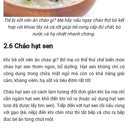
Trẻ bị sốt nên ăn cháo gì? Mẹ hãy nấu ngay cháo thịt bò kết
hợp với khoai tây và cà rốt giúp trẻ cung cấp đủ chất, bù
nước và hạ nhiệt nhanh chóng.
2.6 Cháo hạt sen
Khi trẻ sốt nên ăn cháo gì? Bố mẹ có thể thử chế biến món
cháo hạt sen thơm ngon, bổ dưỡng. Hạt sen không chỉ có
công dụng trong chữa mất ngủ mà còn có khả năng giải
cảm, kháng viêm, hạ sốt và tiêu đờm rất tốt.
Cháo hạt sen có cách làm tương đối đơn giản khi ba mẹ chỉ
cần ngâm hạt sen khô đến khi nở ra (hoặc sử dụng hạt sen
tươi đã được lấy tim sen). Tiếp đến vớt hạt sen rồi nấu cùng
với gạo (kê, nếp) đến khi chín nhừ thì tắt bếp và cho ra bếp
đúc bé ăn từng chút một.