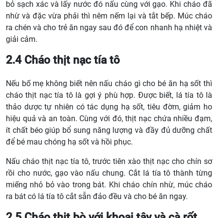
bỏ sạch xác và lấy nước đó nấu cùng với gạo. Khi cháo đã
nhừ và đặc vừa phải thì nêm nếm lại và tắt bếp. Múc cháo
ra chén và cho trẻ ăn ngay sau đó để con nhanh hạ nhiệt và
giải cảm.
2.4 Cháo thịt nạc tía tô
Nếu bố mẹ không biết nên nấu cháo gì cho bé ăn hạ sốt thì
cháo thịt nạc tía tô là gợi ý phù hợp. Được biết, lá tía tô là
thảo dược tự nhiên có tác dụng hạ sốt, tiêu đờm, giảm ho
hiệu quả và an toàn. Cùng với đó, thịt nạc chứa nhiều đạm,
ít chất béo giúp bổ sung năng lượng và đầy đủ dưỡng chất
để bé mau chóng hạ sốt và hồi phục.
Nấu cháo thịt nạc tía tô, trước tiên xào thịt nạc cho chín sơ
rồi cho nước, gạo vào nấu chung. Cắt lá tía tô thành từng
miếng nhỏ bỏ vào trong bát. Khi cháo chín nhừ, múc cháo
ra bát có lá tía tô cắt sẵn đảo đều và cho bé ăn ngay.
2.5 Cháo thịt bò với khoai tây và cà rốt