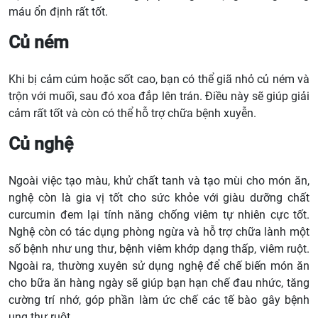
máu ổn định rất tốt.
Củ ném
Khi bị cảm cúm hoặc sốt cao, bạn có thể giã nhỏ củ ném và
trộn với muối, sau đó xoa đắp lên trán. Điều này sẽ giúp giải
cảm rất tốt và còn có thể hỗ trợ chữa bệnh xuyễn.
Củ nghệ
Ngoài việc tạo màu, khử chất tanh và tạo mùi cho món ăn,
nghệ còn là gia vị tốt cho sức khỏe với giàu dưỡng chất
curcumin đem lại tính năng chống viêm tự nhiên cực tốt.
Nghệ còn có tác dụng phòng ngừa và hỗ trợ chữa lành một
số bệnh như ung thư, bệnh viêm khớp dạng thấp, viêm ruột.
Ngoài ra, thường xuyên sử dụng nghệ để chế biến món ăn
cho bữa ăn hàng ngày sẽ giúp bạn hạn chế đau nhức, tăng
cường trí nhớ, góp phần làm ức chế các tế bào gây bệnh
ung thư ruột.