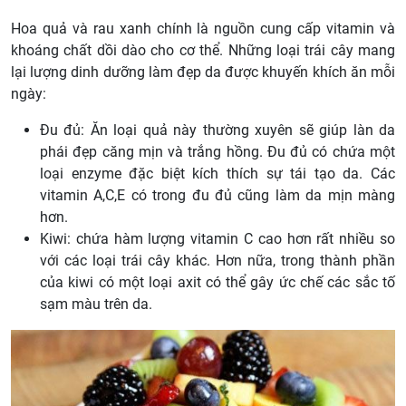
Hoa quả và rau xanh chính là nguồn cung cấp vitamin và
khoáng chất dồi dào cho cơ thể. Những loại trái cây mang
lại lượng dinh dưỡng làm đẹp da được khuyến khích ăn mỗi
ngày:
Đu đủ: Ăn loại quả này thường xuyên sẽ giúp làn da
phái đẹp căng mịn và trắng hồng. Đu đủ có chứa một
loại enzyme đặc biệt kích thích sự tái tạo da. Các
vitamin A,C,E có trong đu đủ cũng làm da mịn màng
hơn.
Kiwi: chứa hàm lượng vitamin C cao hơn rất nhiều so
với các loại trái cây khác. Hơn nữa, trong thành phần
của kiwi có một loại axit có thể gây ức chế các sắc tố
sạm màu trên da.