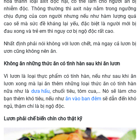
hóa thành loại axit độc hại, có thể làm cho người ăn bị
nhiễm độc. Thông thường thì axit này nằm trong ngưỡng
chịu đựng của con người nhưng nếu như hàm lượng quá
cao sẽ mà sức đề kháng lại yếu, đặc biệt là người mới bị
đau xong và trẻ em thì nguy cơ bị ngộ độc rất cao.
Nhất định phải nói không với lươn chết, mà ngay cả lươn bị
ươn cũng không nên ăn.
Không ăn những thức ăn có tình hàn sau khi ăn lươn
Vì lươn là loại thực phẩm có tính hàn, nếu như sau khi ăn
lươn xong mà lại ăn thêm những loại thức ăn có tính hàn
nữa như là
dưa hấu
, chuối tiêu, tôm cua,… Nó sẽ làm cho
bạn thêm khó tiêu, nếu như
ăn vào ban đêm
sẽ dẫn đến khó
ngủ, thậm chí là bị ngộ độc.
Lươn phải chế biến chín cho thật kỹ