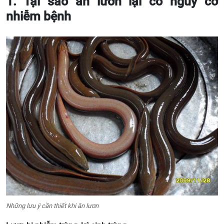
1. Tại sao ăn lươn lại có nguy cơ
nhiễm bệnh
Những lưu ý cần thiết khi ăn lươn