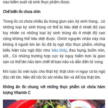
nào kiểm soát vệ sinh thực phẩm được.
Chế biến ốc chưa chín
Trong ốc có chứa nhiều ấu trùng giun sán, ký sinh trùng… có
những loại ký sinh trùng có thể bị tiêu diệt ở nhiệt độ cao
tuy nhiên có những loại ký sinh trùng dù ở nhiệt độ cao
cũng không thể tiêu diệt được. Chính nguyên nhân này mà
không ít người khi ăn ốc đã bị ngộ độc thực phẩm, những
biểu hiện của ngộ độc như
tiêu chảy
, đau bụng, buồn nôn,
sốt… Có những trường hợp cực kỳ nguy hiểm hơn là gian
sán có thể lên não làm chết tế bào não và dẫn đến tử vong.
Khi luộc ốc nên luộc cho thật kỹ, thật chín vì nguy cơ bị ngộ
độc rất lớn. Nên để nồi ốc sôi nhiều lần và để lửa thật lớn.
Không ăn ốc chung với những thực phẩm có chứa hàm
lượng Vitamin C