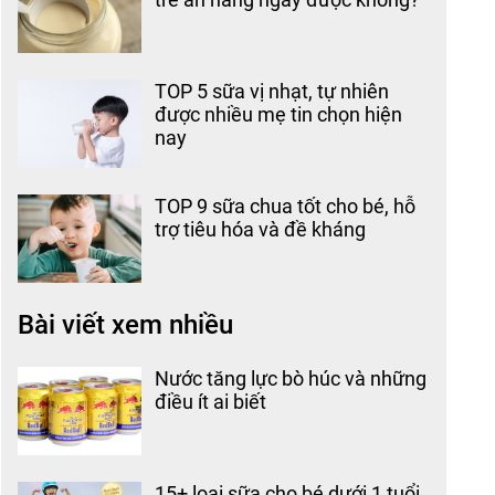
TOP 5 sữa vị nhạt, tự nhiên
được nhiều mẹ tin chọn hiện
nay
TOP 9 sữa chua tốt cho bé, hỗ
trợ tiêu hóa và đề kháng
Bài viết xem nhiều
Nước tăng lực bò húc và những
điều ít ai biết
15+ loại sữa cho bé dưới 1 tuổi