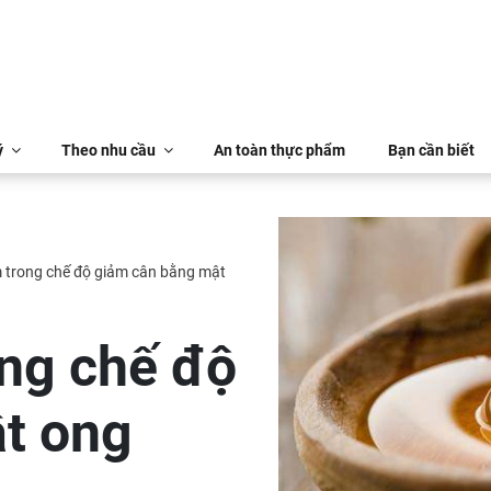
ý
Theo nhu cầu
An toàn thực phẩm
Bạn cần biết
 trong chế độ giảm cân bằng mật
ong chế độ
t ong