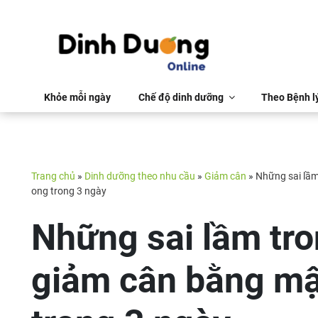
Khỏe mỗi ngày
Chế độ dinh dưỡng
Theo Bệnh l
Trang chủ
»
Dinh dưỡng theo nhu cầu
»
Giảm cân
»
Những sai lầm
ong trong 3 ngày
Những sai lầm tr
giảm cân bằng mậ