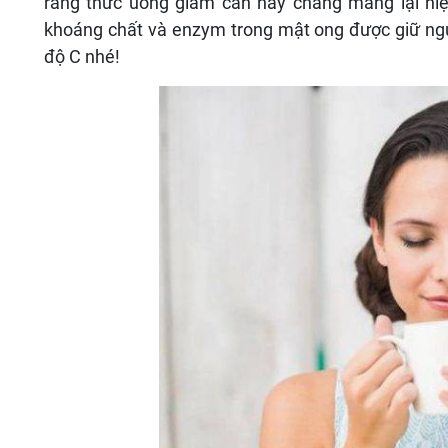
rằng thức uống giảm cân này chẳng mang lại hiệu
khoáng chất và enzym trong mật ong được giữ ng
độ C nhé!