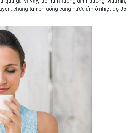
 quả gì. Vì vậy, để hàm lượng dinh dưỡng, viatmin,
uyên, chúng ta nên uống cùng nước ấm ở nhiệt độ 35