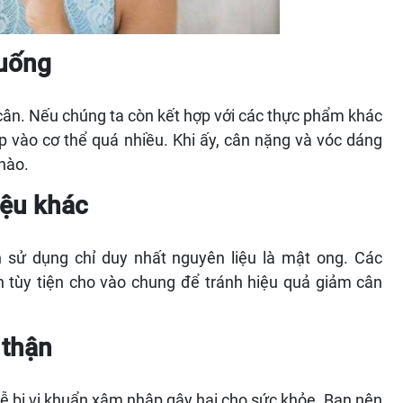
 uống
cân. Nếu chúng ta còn kết hợp với các thực phẩm khác
 vào cơ thể quá nhiều. Khi ấy, cân nặng và vóc dáng
nào.
iệu khác
 sử dụng chỉ duy nhất nguyên liệu là mật ong. Các
n tùy tiện cho vào chung để tránh hiệu quả giảm cân
 thận
 bị vi khuẩn xâm nhập gây hại cho sức khỏe. Bạn nên