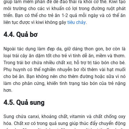
giúp làm mềm phân để dễ đào thải ra khỏi cơ thể. Kiwi tạo
môi trường cho các vi khuẩn có lợi trong đường ruột phát
triển. Bạn có thể cho trẻ ăn 1-2 quả mỗi ngày và có thể ăn
liên tục được vì kiwi không gây
tiêu chảy
.
4.4. Quả bơ
Ngoài tác dụng làm đẹp da, giữ dáng thon gon, bơ còn là
loại trái cây ăn dặm tốt cho trẻ vì tính dễ ăn, mềm và thơm.
Trong trái bơ chứa nhiều chất xơ, hỗ trợ trị táo bón cho bé.
Phụ huynh có thể nghiền nhuyễn bơ rồi thêm vài hạt muối
cho bé ăn. Bạn không nên cho thêm đường hoặc sữa vì nó
làm cho phân cứng, khiến tình trạng táo bón của trẻ nặng
hơn.
4.5. Quả sung
Sung chứa canxi, khoáng chất, vitamin và chất chống oxy
hóa. Chất xơ có trong quả sung giúp thúc đẩy chuyển động