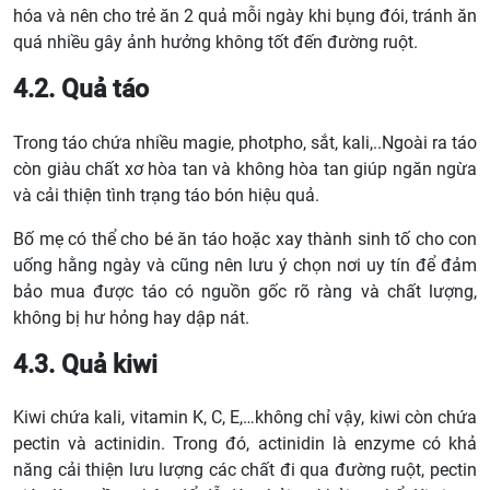
hóa và nên cho trẻ ăn 2 quả mỗi ngày khi bụng đói, tránh ăn
quá nhiều gây ảnh hưởng không tốt đến đường ruột.
4.2. Quả táo
Trong táo chứa nhiều magie, photpho, sắt, kali,..Ngoài ra táo
còn giàu chất xơ hòa tan và không hòa tan giúp ngăn ngừa
và cải thiện tình trạng táo bón hiệu quả.
Bố mẹ có thể cho bé ăn táo hoặc xay thành sinh tố cho con
uống hằng ngày và cũng nên lưu ý chọn nơi uy tín để đảm
bảo mua được táo có nguồn gốc rõ ràng và chất lượng,
không bị hư hỏng hay dập nát.
4.3. Quả kiwi
Kiwi chứa kali, vitamin K, C, E,…không chỉ vậy, kiwi còn chứa
pectin và actinidin. Trong đó, actinidin là enzyme có khả
năng cải thiện lưu lượng các chất đi qua đường ruột, pectin