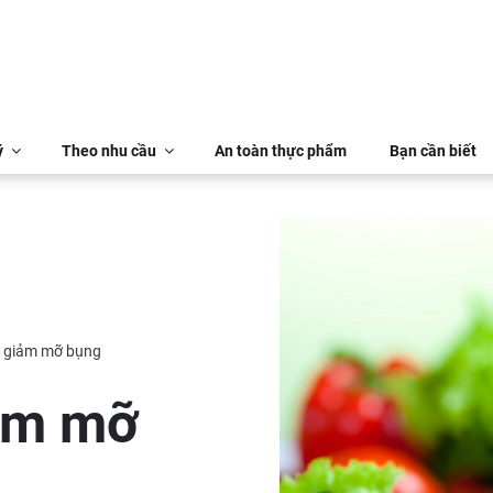
ý
Theo nhu cầu
An toàn thực phẩm
Bạn cần biết
m giảm mỡ bụng
ảm mỡ