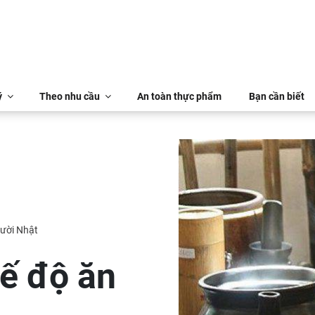
ý
Theo nhu cầu
An toàn thực phẩm
Bạn cần biết
gười Nhật
ế độ ăn