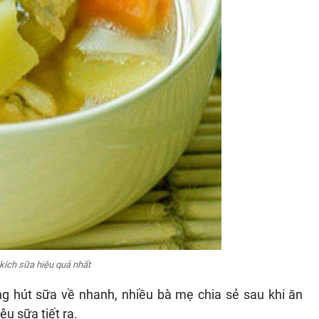
kích sữa hiệu quả nhất
g hút sữa về nhanh, nhiều bà mẹ chia sẻ sau khi ăn
u sữa tiết ra.