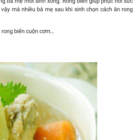
ng bà mẹ mới sinh xong. Rong biển giúp phục hồi sức
ì vậy mà nhiều bà mẹ sau khi sinh chọn cách ăn rong
, rong biển cuộn cơm…