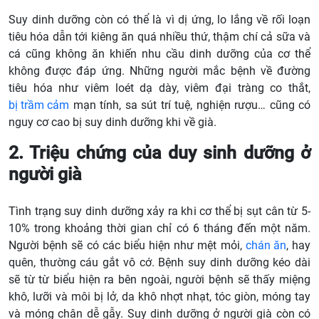
Suy dinh dưỡng còn có thể là vì dị ứng, lo lắng về rối loạn
tiêu hóa dẫn tới kiêng ăn quá nhiều thứ, thậm chí cả sữa và
cá cũng không ăn khiến nhu cầu dinh dưỡng của cơ thể
không được đáp ứng. Những người mắc bệnh về đường
tiêu hóa như viêm loét dạ dày, viêm đại tràng co thắt,
bị trầm cảm
mạn tính, sa sút trí tuệ, nghiện rượu… cũng có
nguy cơ cao bị suy dinh dưỡng khi về già.
2. Triệu chứng của duy sinh dưỡng ở
người già
Tình trạng suy dinh dưỡng xảy ra khi cơ thể bị sụt cân từ 5-
10% trong khoảng thời gian chỉ có 6 tháng đến một năm.
Người bệnh sẽ có các biểu hiện như mệt mỏi,
chán ăn
, hay
quên, thường cáu gắt vô cớ. Bệnh suy dinh dưỡng kéo dài
sẽ từ từ biểu hiện ra bên ngoài, người bệnh sẽ thấy miệng
khô, lưỡi và môi bị lở, da khô nhợt nhạt, tóc giòn, móng tay
và móng chân dễ gẫy. Suy dinh dưỡng ở người già còn có