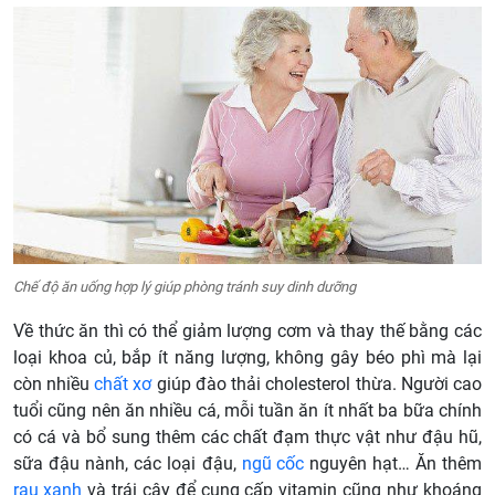
Chế độ ăn uống hợp lý giúp phòng tránh suy dinh dưỡng
Về thức ăn thì có thể giảm lượng cơm và thay thế bằng các
loại khoa củ, bắp ít năng lượng, không gây béo phì mà lại
còn nhiều
chất xơ
giúp đào thải cholesterol thừa. Người cao
tuổi cũng nên ăn nhiều cá, mỗi tuần ăn ít nhất ba bữa chính
có cá và bổ sung thêm các chất đạm thực vật như đậu hũ,
sữa đậu nành, các loại đậu,
ngũ cốc
nguyên hạt… Ăn thêm
rau xanh
và trái cây để cung cấp vitamin cũng như khoáng