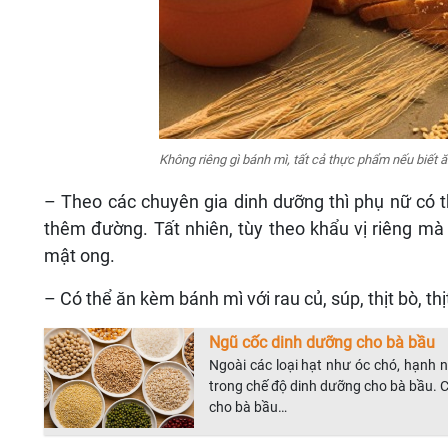
Không riêng gì bánh mì, tất cả thực phẩm nếu biết 
– Theo các chuyên gia dinh dưỡng thì phụ nữ có 
thêm đường. Tất nhiên, tùy theo khẩu vị riêng m
mật ong.
– Có thể ăn kèm bánh mì với rau củ, súp, thịt bò, t
Ngũ cốc dinh dưỡng cho bà bầu
Ngoài các loại hạt như óc chó, hạnh n
trong chế độ dinh dưỡng cho bà bầu. 
cho bà bầu…