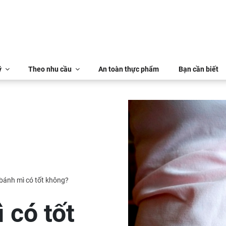
ý
Theo nhu cầu
An toàn thực phẩm
Bạn cần biết
bánh mì có tốt không?
 có tốt