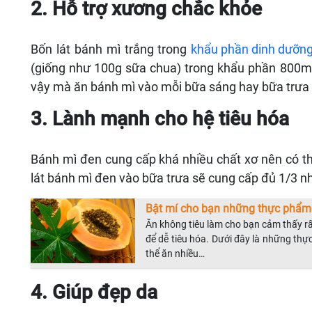
2. Hỗ trợ xương chắc khỏe
Bốn lát bánh mì trắng trong
khẩu phần dinh dưỡng
(giống như 100g sữa chua) trong khẩu phần 800mg
vậy mà ăn bánh mì vào mỗi bữa sáng hay bữa trưa 
3. Lành mạnh cho hệ tiêu hóa
Bánh mì đen cung cấp khá nhiều chất xơ nên có thể
lát bánh mì đen vào bữa trưa sẽ cung cấp đủ 1/3 n
Bật mí cho bạn những thực phẩm 
Ăn không tiêu làm cho bạn cảm thấy rấ
để dễ tiêu hóa. Dưới đây là những th
thể ăn nhiều…
4. Giúp đẹp da