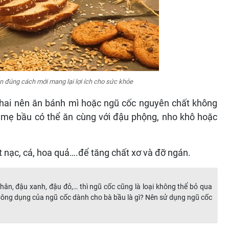
ăn đúng cách mới mang lại lợi ích cho sức khỏe
thai nên ăn bánh mì hoặc ngũ cốc nguyên chất không
à mẹ bầu có thể ăn cùng với đậu phộng, nho khô hoặc
hịt nạc, cá, hoa quả….để tăng chất xơ và đỡ ngán.
hân, đậu xanh, đậu đỏ,… thì ngũ cốc cũng là loại không thể bỏ qua
Công dụng của ngũ cốc dành cho bà bầu là gì? Nên sử dụng ngũ cốc