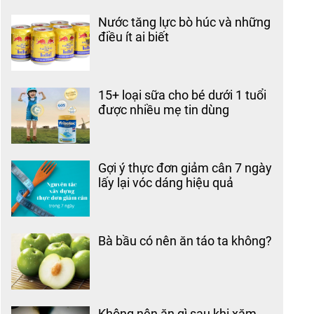
Nước tăng lực bò húc và những
điều ít ai biết
15+ loại sữa cho bé dưới 1 tuổi
được nhiều mẹ tin dùng
Gợi ý thực đơn giảm cân 7 ngày
lấy lại vóc dáng hiệu quả
Bà bầu có nên ăn táo ta không?
Không nên ăn gì sau khi xăm