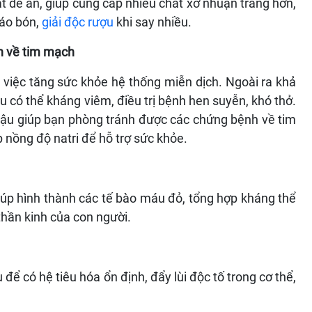
rất dễ ăn, giúp cung cấp nhiều chất xơ nhuận tràng hơn,
táo bón,
giải độc rượu
khi say nhiều.
h về tim mạch
 việc tăng sức khỏe hệ thống miễn dịch. Ngoài ra khả
 có thể kháng viêm, điều trị bệnh hen suyễn, khó thở.
 đậu giúp bạn phòng tránh được các chứng bệnh về tim
p nồng độ natri để hỗ trợ sức khỏe.
úp hình thành các tế bào máu đỏ, tổng hợp kháng thể
hần kinh của con người.
để có hệ tiêu hóa ổn định, đẩy lùi độc tố trong cơ thể,