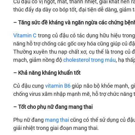
Củ đậu có vị ngọt, mát, thanh nhiệt, giải khát nên 
thúc đẩy dạ dày co bóp tốt, đại tiện dễ dàng, giảm 
– Tăng sức đề kháng và ngăn ngừa các chứng bện
Vitamin C
trong củ đậu có tác dụng hữu hiệu trong
năng hỗ trợ chống các gốc oxy hóa cũng giúp củ đậu
Thường xuyên thu nạp chất xơ, cụ thể là trong củ
mạch, giảm nồng độ
cholesterol trong máu
, hạ thấ
– Khả năng kháng khuẩn tốt
Củ đậu cung
vitamin B6
giúp não bộ khỏe mạnh, gi
chống virus xâm nhập mạnh mẽ, hỗ trợ chức năng t
– Tốt cho phụ nữ đang mang thai
Phụ nữ đang
mang thai
cũng có thể sử dụng củ đậu 
giải nhiệt trong giai đoạn mang thai.