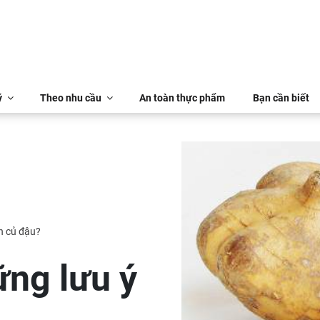
ý
Theo nhu cầu
An toàn thực phẩm
Bạn cần biết
ăn củ đậu?
ững lưu ý