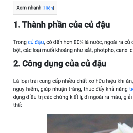
Xem nhanh
[
Hiện
]
1. Thành phần của củ đậu
Trong
củ đậu
, có đến hơn 80% là nước, ngoài ra c
bột, các loại muối khoáng như sắt, photpho, canxi c
2. Công dụng của củ đậu
Là loại trái cung cấp nhiều chất xơ hữu hiệu khi ă
nguy hiểm, giúp nhuận tràng, thúc đẩy khả năng
t
dụng điều trị các chứng kiết lị, đi ngoài ra máu, gi
thể: