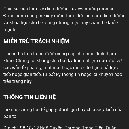
Chia sẻ kiến thức về dinh dưỡng, review những món ăn.
Đồng hành cùng mẹ xây dựng thực đơn ăn dặm dinh dưỡng
và khoa học cho bé, cùng những mẹo hay chăm bé khỏe
mạnh.
MIỄN TRỪ TRÁCH NHIỆM
Thông tin trên trang được cung cấp cho mục đích tham
khảo. Chúng tôi không chịu bất kỳ trách nhiệm nào, đối với
các vấn đề pháp lý, mất mát hoặc rủi ro, do hậu quả trực
tiếp hoặc gián tiếp, từ bất kỳ thông tin hoặc lời khuyên nào
trên trang này.
THÔNG TIN LIÊN HỆ
Liên hệ chúng tôi để góp ý, đánh giá hay chia sẻ ý kiến của
bạn tại:
Địa chỉ: Số 18/12 Ngô Quyền, Phường Tràng Tiền, Quận