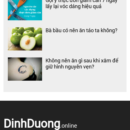
Gợi ý thực đơn giảm cân 7 ngày
lấy lại vóc dáng hiệu quả
Bà bầu có nên ăn táo ta không?
Không nên ăn gì sau khi xăm để
giữ hình nguyên vẹn?
DinhDuong
.online