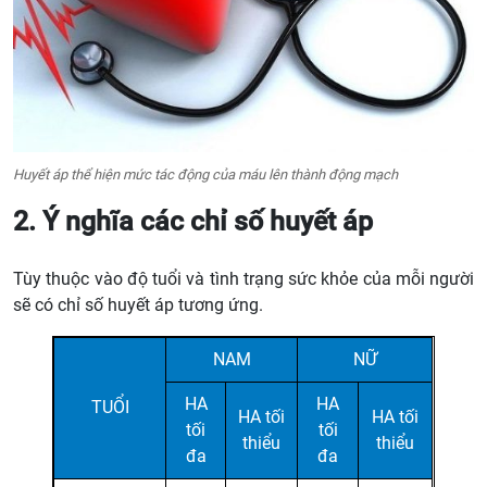
Huyết áp thể hiện mức tác động của máu lên thành động mạch
2. Ý nghĩa các chỉ số huyết áp
Tùy thuộc vào độ tuổi và tình trạng sức khỏe của mỗi người
sẽ có chỉ số huyết áp tương ứng.
NAM
NỮ
HA
HA
TUỔI
HA tối
HA tối
tối
tối
thiểu
thiểu
đa
đa