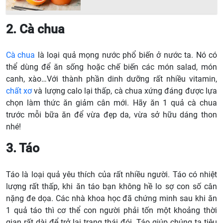
2. Cà chua
Cà chua
là loại quả mọng nước phổ biến ở nước ta. Nó có
thể dùng để ăn sống hoặc chế biến các món salad, món
canh, xào…Với thành phần dinh dưỡng rất nhiều vitamin,
chất xơ
và lượng calo lại thấp, cà chua xứng đáng được lựa
chọn làm thức ăn giảm cân mới. Hãy ăn 1 quả cà chua
trước mỗi bữa ăn để vừa đẹp da, vừa sở hữu dáng thon
nhé!
3. Táo
Táo là loại quả yêu thích của rất nhiều người. Táo có nhiệt
lượng rất thấp, khi ăn táo bạn không hề lo sợ con số cân
nặng đe dọa. Các nhà khoa học đã chứng minh sau khi ăn
1 quả táo thì cơ thể con người phải tốn một khoảng thời
gian rất dài để trở lại trạng thái đói. Táo giúp chúng ta tiêu