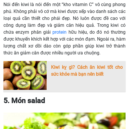
Nói đến kiwi là nói đến một “kho vitamin C” vô cùng phong
phú. Không phải vô cớ mà kiwi được xếp vào danh sách các
loại quả cần thiết cho phái đẹp. Nó luôn được đề cao với
công dụng làm đẹp và giảm cân hiệu quả. Trong kiwi có
chứa enzym phân giải
protein
hữu hiệu, do đó nó thường
được khuyến khích kết hợp với các món đạm. Ngoài ra, hàm
lượng chất xơ dồi dào còn góp phần giúp kiwi trở thành
thức ăn giảm cân được nhiều người ưa chuộng.
Kiwi kỵ gì? Cách ăn kiwi tốt cho
sức khỏe mà bạn nên biết
5. Món salad