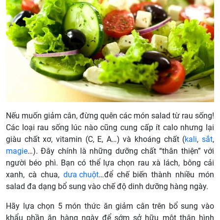
Nếu muốn giảm cân, đừng quên các món salad từ rau sống!
Các loại rau sống lúc nào cũng cung cấp ít calo nhưng lại
giàu chất xơ, vitamin (C, E, A…) và khoáng chất (
kali
,
sắt
,
magie
…). Đây chính là những dưỡng chất “thân thiện” với
người béo phì. Bạn có thể lựa chọn rau xà lách, bông cải
xanh, cà chua,
dưa chuột
…để chế biến thành nhiều món
salad đa dạng bổ sung vào chế độ dinh dưỡng hàng ngày.
Hãy lựa chọn 5 món thức ăn giảm cân trên bổ sung vào
khẩu phần ăn hàng ngày để sớm sở hữu một thân hình