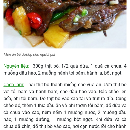
Món ăn bổ dưỡng cho người già
Nguyên liệu:
300g thịt bò, 1/2 quả dứa, 1 quả cà chua, 4
muỗng dầu hào, 2 muỗng hành tỏi băm, hành lá, bột ngọt.
Cách làm:
Thái thịt bò thành miếng cho vừa ăn. Ướp thịt bò
với tỏi băm và hành băm, cho dầu hào vào. Bắc chảo lên
bếp, phi tỏi băm. Đổ thịt bò vào xào tái và trút ra đĩa. Cùng
chảo đó, thêm 1 thìa dầu ăn và phi thơm tỏi băm, đổ dứa và
cà chua vào xào, nêm nếm 1 muỗng nước, 2 muỗng dầu
hào, 1 muỗng đường, 1 muỗng bột ngọt. Khi dứa và cà
chua đã chín, đổ thịt bò vào xào, hơi cạn nước rồi cho hành