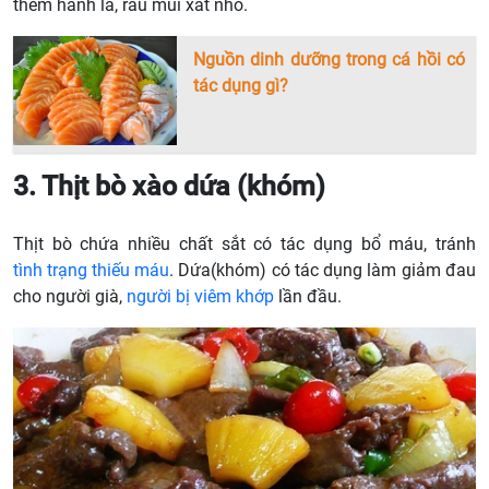
thêm hành lá, rau mùi xắt nhỏ.
Nguồn dinh dưỡng trong cá hồi có
tác dụng gì?
3. Thịt bò xào dứa (khóm)
Thịt bò chứa nhiều chất sắt có tác dụng bổ máu, tránh
tình trạng thiếu máu
. Dứa(khóm) có tác dụng làm giảm đau
cho người già,
người bị viêm khớp
lần đầu.