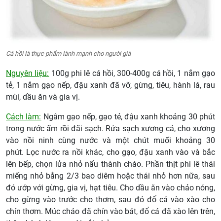
Cá hồi là thực phẩm lành mạnh cho người già
Nguyên liệu:
100g phi lê cá hồi, 300-400g cá hồi, 1 nắm gạo
tẻ, 1 nắm gạo nếp, đậu xanh đã vỡ, gừng, tiêu, hành lá, rau
mùi, dầu ăn và gia vị.
Cách làm:
Ngâm gạo nếp, gạo tẻ, đậu xanh khoảng 30 phút
trong nước ấm rồi đãi sạch. Rửa sạch xương cá, cho xương
vào nồi ninh cùng nước và một chút muối khoảng 30
phút. Lọc nước ra nồi khác, cho gạo, đậu xanh vào và bắc
lên bếp, chọn lửa nhỏ nấu thành cháo. Phần thịt phi lê thái
miếng nhỏ bằng 2/3 bao diêm hoặc thái nhỏ hơn nữa, sau
đó ướp với gừng, gia vị, hạt tiêu. Cho dầu ăn vào chảo nóng,
cho gừng vào trước cho thơm, sau đó đổ cá vào xào cho
chín thơm. Múc cháo đã chín vào bát, đổ cá đã xào lên trên,