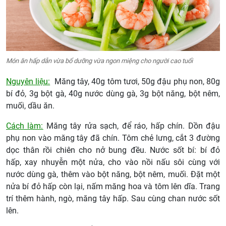
Món ăn hấp dẫn vừa bổ dưỡng vừa ngon miệng cho người cao tuổi
Nguyên liệu:
Măng tây, 40g tôm tươi, 50g đậu phụ non, 80g
bí đỏ, 3g bột gà, 40g nước dùng gà, 3g bột năng, bột nêm,
muối, dầu ăn.
Cách làm:
Măng tây rửa sạch, để ráo, hấp chín. Dồn đậu
phụ non vào măng tây đã chín. Tôm chẻ lưng, cắt 3 đường
dọc thân rồi chiên cho nở bung đều. Nước sốt bí: bí đỏ
hấp, xay nhuyễn một nửa, cho vào nồi nấu sôi cùng với
nước dùng gà, thêm vào bột năng, bột nêm, muối. Đặt một
nửa bí đỏ hấp còn lại, nấm măng hoa và tôm lên dĩa. Trang
trí thêm hành, ngò, măng tây hấp. Sau cùng chan nước sốt
lên.