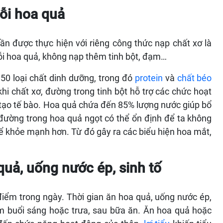
ỗi hoa quả
ần được thực hiện với riêng công thức nạp chất xơ là
ỗi hoa quả, không nạp thêm tinh bột, đạm…
50 loại chất dinh dưỡng, trong đó
protein
và
chất béo
khi chất xơ, đường trong tinh bột hỗ trợ các chức hoạt
i tạo tế bào. Hoa quả chứa đến 85% lượng nước giúp bổ
ường trong hoa quả ngọt có thể ổn định để ta không
để khỏe mạnh hơn. Từ đó gây ra các biểu hiện hoa mắt,
quả, uống nước ép, sinh tố
iểm trong ngày. Thời gian ăn hoa quả, uống nước ép,
ểm buổi sáng hoặc trưa, sau bữa ăn. Ăn hoa quả hoặc