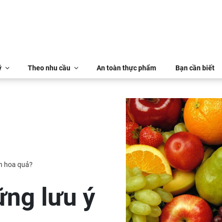
ý
Theo nhu cầu
An toàn thực phẩm
Bạn cần biết
ăn hoa quả?
ững lưu ý