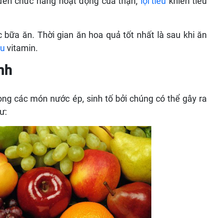
 đến chức năng hoạt động của thận,
lợi tiểu
khiến tiểu
bữa ăn. Thời gian ăn hoa quả tốt nhất là sau khi ăn
hu
vitamin.
nh
ong các món nước ép, sinh tố bởi chúng có thể gây ra
ư: